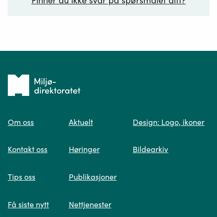
Finner du ikke svar på spørsmålet ditt?
Ditt spørsmål*
Tilbake
til
Om oss
Aktuelt
Design: Logo, ikoner
forsiden
Spør oss
Kontakt oss
Høringer
Bildearkiv
Når du skriver spørsmålet ditt, gjør vi et
Tips oss
Publikasjoner
søk og viser deg vår mest relevante
informasjon.
Få siste nytt
Nettjenester