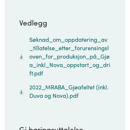
Vedlegg
Søknad_om_oppdatering_av
_tillatelse_etter_forurensingsl
oven_for_produksjon_på_Gjø
a_inkl_Nova_oppstart_og_dri
ft.pdf
2022_MRABA_Gjøafeltet (inkl.
Duva og Nova).pdf
Gi høringsuttalelse