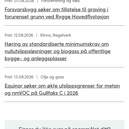
Høring
Frist: 07.08.2026
Forurensning og støy
publisert
Forsvarsbygg søker om tillatelse til graving i
26.06.2026
forurenset grunn ved Rygge Hovedflystasjon
Høring
Frist: 12.08.2026
Klima, Regelverk
publisert
Høring av standardiserte minimumskrav om
12.05.2026
nullutslippsløsninger og biogass på offentlige
bygge- og anleggsplasser
Høring
Frist: 13.08.2026
Olje og gass
publisert
Equinor søker om økte utslippsgrenser for metan
02.07.2026
og nmVOC på Gullfaks C i 2026