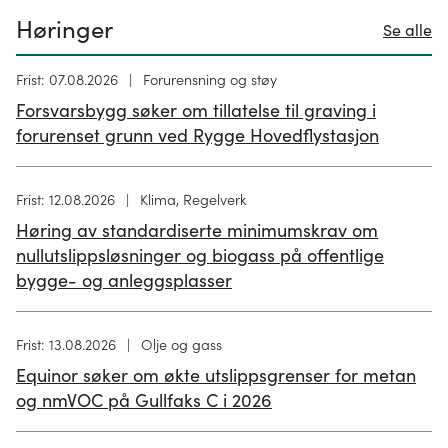
Høringer
Se alle
Høring
Frist: 07.08.2026
Forurensning og støy
publisert
Forsvarsbygg søker om tillatelse til graving i
26.06.2026
forurenset grunn ved Rygge Hovedflystasjon
Høring
Frist: 12.08.2026
Klima, Regelverk
publisert
Høring av standardiserte minimumskrav om
12.05.2026
nullutslippsløsninger og biogass på offentlige
bygge- og anleggsplasser
Høring
Frist: 13.08.2026
Olje og gass
publisert
Equinor søker om økte utslippsgrenser for metan
02.07.2026
og nmVOC på Gullfaks C i 2026