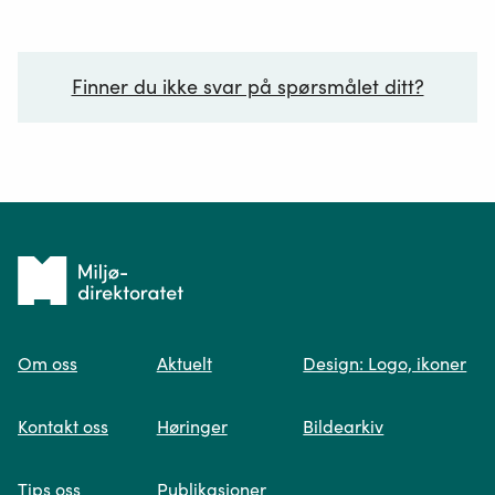
Finner du ikke svar på spørsmålet ditt?
Ditt spørsmål*
Tilbake
til
Om oss
Aktuelt
Design: Logo, ikoner
forsiden
Spør oss
Kontakt oss
Høringer
Bildearkiv
Når du skriver spørsmålet ditt, gjør vi et
Tips oss
Publikasjoner
søk og viser deg vår mest relevante