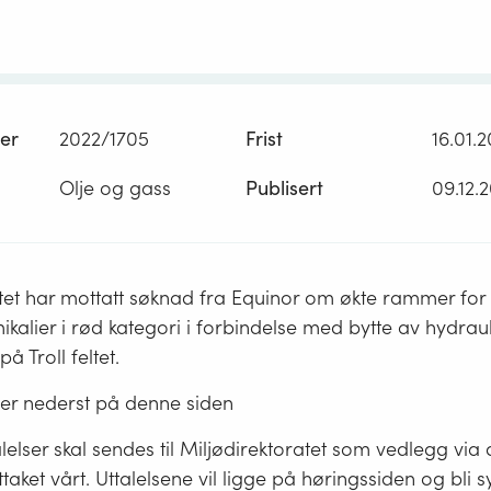
er
2022/1705
Frist
16.01.
Olje og gass
Publisert
09.12.
atet har mottatt søknad fra Equinor om økte rammer for
mikalier i rød kategori i forbindelse med bytte av hydrau
på Troll feltet.
er nederst på denne siden
alelser skal sendes til Miljødirektoratet som vedlegg via
ttaket vårt. Uttalelsene vil ligge på høringssiden og bli sy