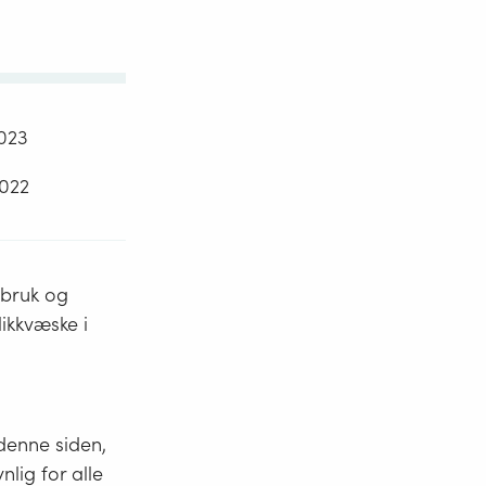
2023
2022
 bruk og
likkvæske i
 denne siden,
nlig for alle