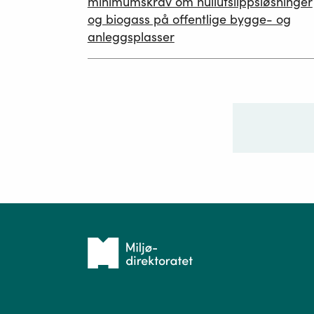
minimumskrav om nullutslippsløsninger
og biogass på offentlige bygge- og
anleggsplasser
Ditt sp
Tilbake
til
forsiden