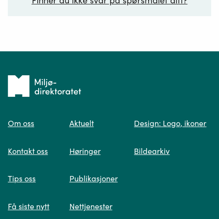
Finner du ikke svar på spørsmålet ditt?
Ditt spørsmål*
Tilbake
til
Om oss
Aktuelt
Design: Logo, ikoner
forsiden
Spør oss
Kontakt oss
Høringer
Bildearkiv
Når du skriver spørsmålet ditt, gjør vi et
Tips oss
Publikasjoner
søk og viser deg vår mest relevante
informasjon.
Få siste nytt
Nettjenester