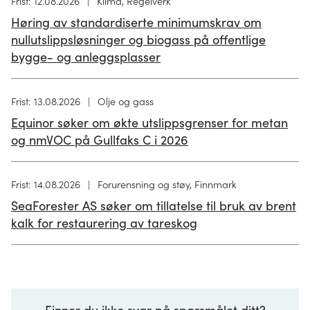
Høring
Frist: 12.08.2026
Klima, Regelverk
publisert
Høring av standardiserte minimumskrav om
12.05.2026
nullutslippsløsninger og biogass på offentlige
bygge- og anleggsplasser
Høring
Frist: 13.08.2026
Olje og gass
publisert
Equinor søker om økte utslippsgrenser for metan
02.07.2026
og nmVOC på Gullfaks C i 2026
Høring
Frist: 14.08.2026
Forurensning og støy, Finnmark
publisert
SeaForester AS søker om tillatelse til bruk av brent
19.06.2026
kalk for restaurering av tareskog