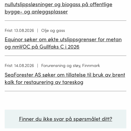
nullutslippsløsninger og biogass på offentlige
bygge- og anleggsplasser
Høring
Frist: 13.08.2026
Olje og gass
publisert
Equinor søker om økte utslippsgrenser for metan
02.07.2026
og nmVOC på Gullfaks C i 2026
Høring
Frist: 14.08.2026
Forurensning og støy, Finnmark
publisert
SeaForester AS søker om tillatelse til bruk av brent
19.06.2026
kalk for restaurering av tareskog
Finner du ikke svar på spørsmålet ditt?