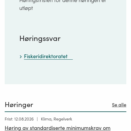
Høringsfristen for denne høringen er
utløpt
Høringssvar
Fiskeridirektoratet
Høringer
Se alle
Høring
Frist: 12.08.2026
Klima, Regelverk
publisert
Høring av standardiserte minimumskrav om
12.05.2026