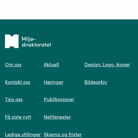
Ditt spørsmål*
Tilbake
til
Om oss
Aktuelt
Design: Logo, ikoner
forsiden
Spør oss
Kontakt oss
Høringer
Bildearkiv
Når du skriver spørsmålet ditt, gjør vi et
Tips oss
Publikasjoner
søk og viser deg vår mest relevante
informasjon.
Få siste nytt
Nettjenester
Ledige stillinger
Skjema og frister