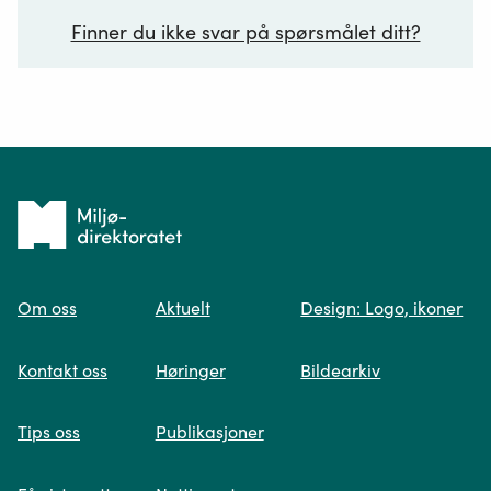
Finner du ikke svar på spørsmålet ditt?
Ditt spørsmål*
Tilbake
til
Om oss
Aktuelt
Design: Logo, ikoner
forsiden
Spør oss
Kontakt oss
Høringer
Bildearkiv
Når du skriver spørsmålet ditt, gjør vi et
Tips oss
Publikasjoner
søk og viser deg vår mest relevante
informasjon.