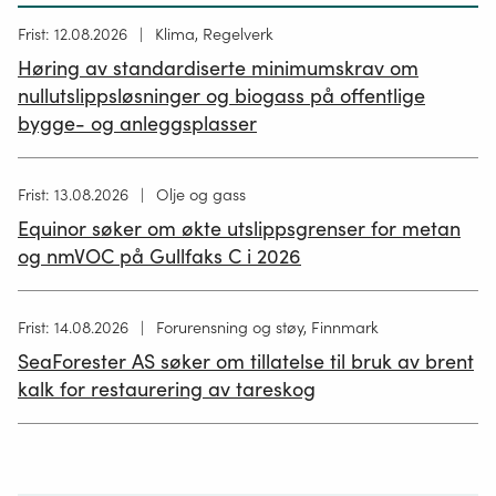
Høring
Frist: 12.08.2026
Klima, Regelverk
publisert
Høring av standardiserte minimumskrav om
12.05.2026
nullutslippsløsninger og biogass på offentlige
bygge- og anleggsplasser
Høring
Frist: 13.08.2026
Olje og gass
publisert
Equinor søker om økte utslippsgrenser for metan
02.07.2026
og nmVOC på Gullfaks C i 2026
Høring
Frist: 14.08.2026
Forurensning og støy, Finnmark
publisert
SeaForester AS søker om tillatelse til bruk av brent
19.06.2026
kalk for restaurering av tareskog