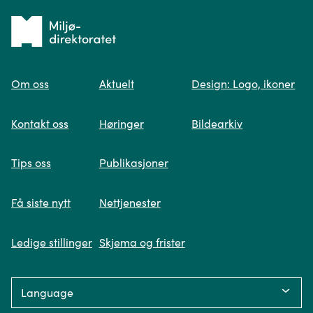
Tilbake
til
Om oss
Aktuelt
Design: Logo, ikoner
forsiden
Spør oss
Kontakt oss
Høringer
Bildearkiv
Når du skriver spørsmålet ditt, gjør vi et
Tips oss
Publikasjoner
søk og viser deg vår mest relevante
informasjon.
Få siste nytt
Nettjenester
Ledige stillinger
Skjema og frister
Fikk du ikke svar på spørsmålet ditt?
Language:
Trykk på knappen under og fyll inn