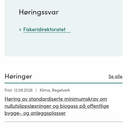
Høringssvar
Fiskeridirektoratet
Høringer
Se alle
Høring
Frist: 12.08.2026
Klima, Regelverk
publisert
Høring av standardiserte minimumskrav om
12.05.2026
nullutslippsløsninger og biogass på offentlige
bygge- og anleggsplasser