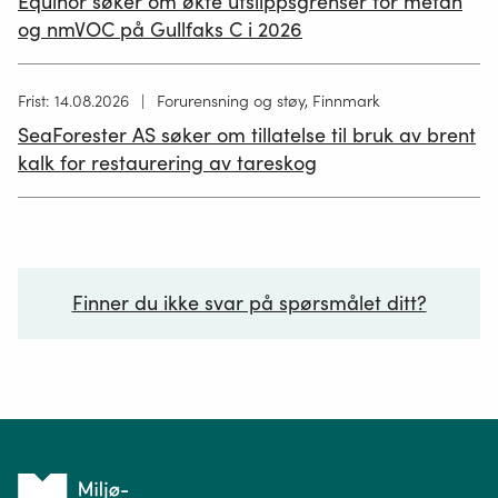
Equinor søker om økte utslippsgrenser for metan
02.07.2026
og nmVOC på Gullfaks C i 2026
Høring
Frist: 14.08.2026
Forurensning og støy, Finnmark
publisert
SeaForester AS søker om tillatelse til bruk av brent
19.06.2026
kalk for restaurering av tareskog
Finner du ikke svar på spørsmålet ditt?
Ditt spørsmål*
Tilbake