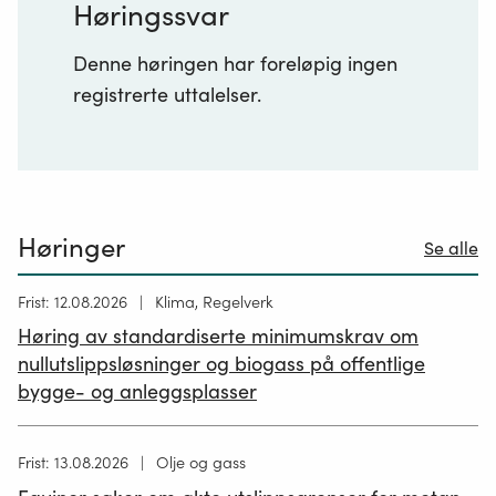
Høringssvar
Denne høringen har foreløpig ingen
registrerte uttalelser.
Høringer
Se alle
Høring
Frist: 12.08.2026
Klima, Regelverk
publisert
Høring av standardiserte minimumskrav om
12.05.2026
nullutslippsløsninger og biogass på offentlige
bygge- og anleggsplasser
Høring
Frist: 13.08.2026
Olje og gass
publisert