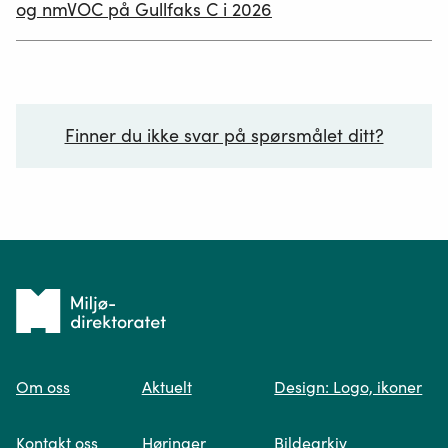
og nmVOC på Gullfaks C i 2026
Finner du ikke svar på spørsmålet ditt?
Ditt spørsmål*
Tilbake
til
Om oss
Aktuelt
Design: Logo, ikoner
forsiden
Spør oss
Kontakt oss
Høringer
Bildearkiv