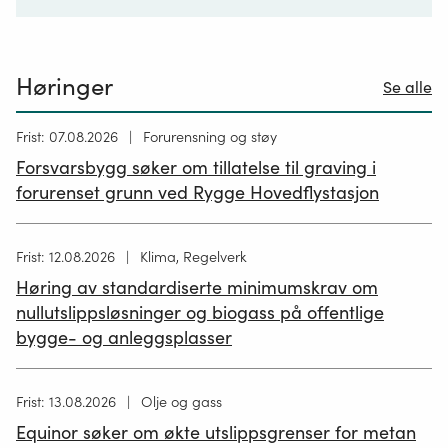
Høringer
Se alle
Høring
Frist: 07.08.2026
Forurensning og støy
publisert
Forsvarsbygg søker om tillatelse til graving i
26.06.2026
forurenset grunn ved Rygge Hovedflystasjon
Høring
Frist: 12.08.2026
Klima, Regelverk
publisert
Høring av standardiserte minimumskrav om
12.05.2026
nullutslippsløsninger og biogass på offentlige
bygge- og anleggsplasser
Høring
Frist: 13.08.2026
Olje og gass
publisert
Equinor søker om økte utslippsgrenser for metan
02.07.2026