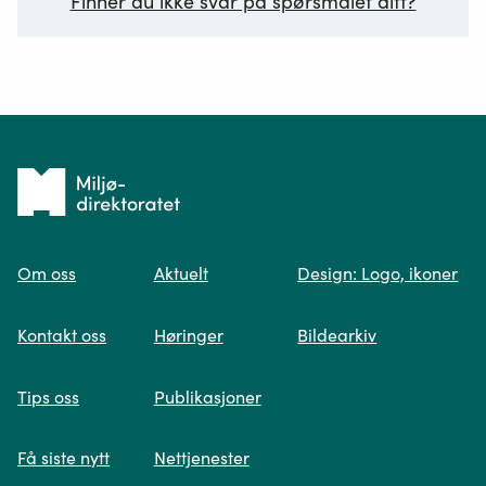
Finner du ikke svar på spørsmålet ditt?
Ditt spørsmål*
Tilbake
til
Om oss
Aktuelt
Design: Logo, ikoner
forsiden
Spør oss
Kontakt oss
Høringer
Bildearkiv
Når du skriver spørsmålet ditt, gjør vi et
Tips oss
Publikasjoner
søk og viser deg vår mest relevante
informasjon.
Få siste nytt
Nettjenester