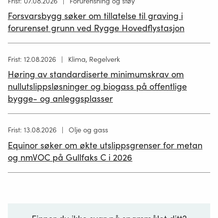
Høring
Frist: 07.08.2026
Forurensning og støy
publisert
Forsvarsbygg søker om tillatelse til graving i
26.06.2026
forurenset grunn ved Rygge Hovedflystasjon
Høring
Frist: 12.08.2026
Klima, Regelverk
publisert
Høring av standardiserte minimumskrav om
12.05.2026
nullutslippsløsninger og biogass på offentlige
bygge- og anleggsplasser
Høring
Frist: 13.08.2026
Olje og gass
publisert
Equinor søker om økte utslippsgrenser for metan
02.07.2026
og nmVOC på Gullfaks C i 2026