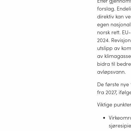
Etter gjennomf
forslag. Endel
direktiv kan ve
egen nasjonal 
norsk rett. EU
2024. Revisjone
utslipp av ko
av klimagasser
bidra til bed
avløpsvann.
De første nye 
fra 2027, ifølg
Viktige punkter
Virkeområ
sjøresipie