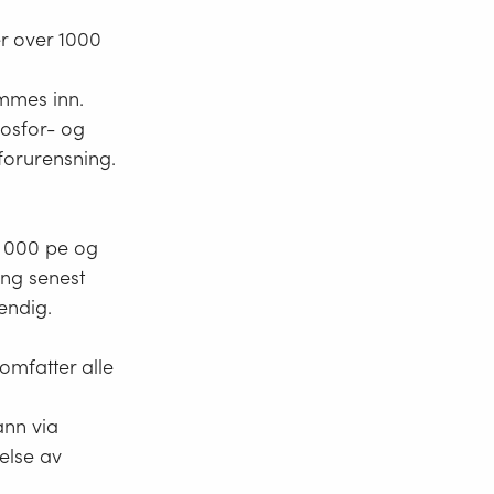
r over 1000
ammes inn.
osfor- og
roforurensning.
0 000 pe og
ng senest
endig.
omfatter alle
ann via
telse av