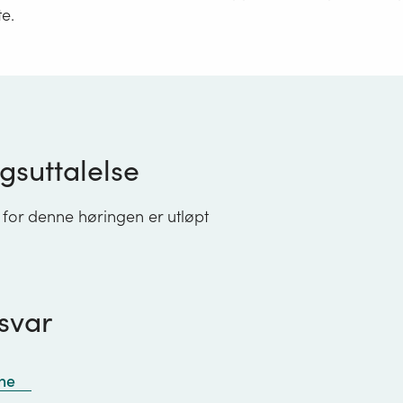
te.
gsuttalelse
 for denne høringen er utløpt
svar
ne