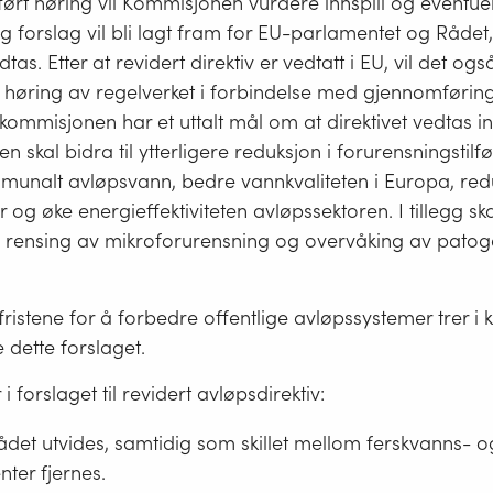
ørt høring vil Kommisjonen vurdere innspill og eventuelt
ig forslag vil bli lagt fram for EU-parlamentet og Rådet,
dtas. Etter at revidert direktiv er vedtatt i EU, vil det o
høring av regelverket i forbindelse med gjennomføring 
-kommisjonen har et uttalt mål om at direktivet vedtas 
n skal bidra til ytterligere reduksjon i forurensningstilf
mmunalt avløpsvann, bedre vannkvaliteten i Europa, red
 og øke energieffektiviteten avløpssektoren. I tillegg ska
re rensing av mikroforurensning og overvåking av patog
fristene for å forbedre offentlige avløpssystemer trer i k
e dette forslaget.
 i forslaget til revidert avløpsdirektiv:
det utvides, samtidig som skillet mellom ferskvanns- o
nter fjernes.