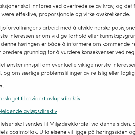
aksjoner skal innføres ved overtredelse av krav, og det f
l være effektive, proporsjonale og virke avskrekkende.
jøforvaltningens arbeid med å utvikle norske posisjoner
orske interessenter om viktige forhold eller kunnskapsgru
 denne høringen er både å informere om kommende reg
år bredere grunnlag for å vurdere konsekvenser ved rege
et ønsker innspill om eventuelle viktige norske interesser 
, og om særlige problemstillinger av rettslig eller faglig
r:
orslaget til revidert avløpsdirektiv
jeldende avløpsdirektiv
lelser skal sendes til Miljødirektoratet via denne siden, og
tets postmottak. Uttalelsene vil ligge på høringssiden og 