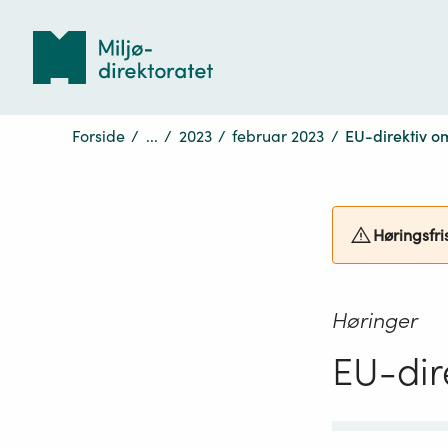
Tilbake
til
forsiden
Forside
/
...
/
2023
/
februar 2023
/
EU-direktiv o
Høringsfri
Høringer
EU-dir