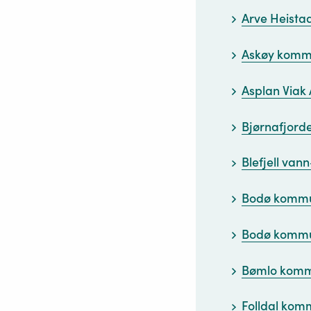
Arve Heista
Askøy kom
Asplan Viak
Bjørnafjor
Blefjell van
Bodø komm
Bodø komm
Bømlo kom
Folldal ko