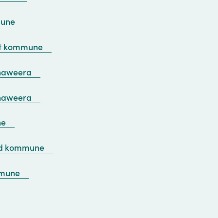
mune
t kommune
naweera
naweera
ne
nd kommune
mmune