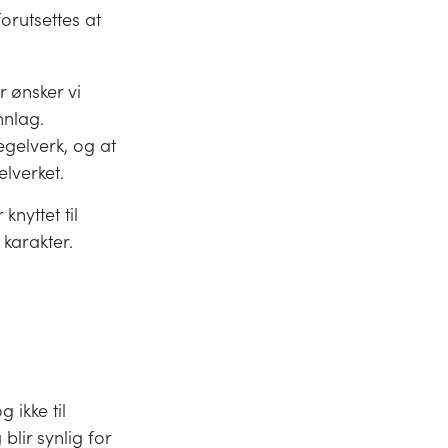
orutsettes at
 ønsker vi
nnlag.
elverk, og at
lverket.
knyttet til
 karakter.
 ikke til
blir synlig for