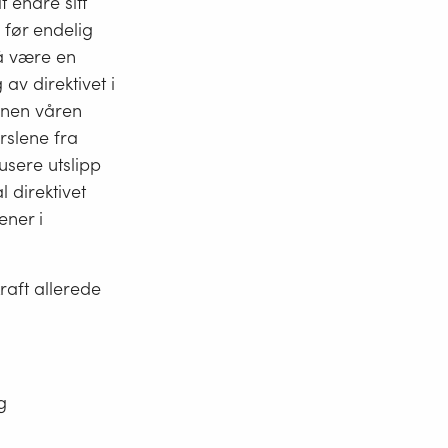
 endre sitt
 før endelig
gså være en
av direktivet i
innen våren
ørslene fra
usere utslipp
l direktivet
ener i
raft allerede
g