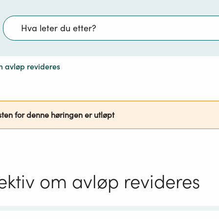
Søk
m avløp revideres
sten for denne høringen er utløpt
ektiv om avløp revideres