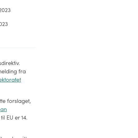
2023
2023
direktiv.
melding fra
ektoratet
te forslaget,
ban
 til EU er 14.