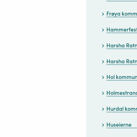
Frøya kom
Hammerfes
Harsha Rat
Harsha Rat
Hol kommu
Holmestra
Hurdal ko
Huseierne