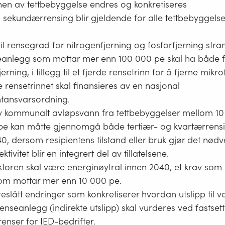
nen av tettbebyggelse endres og konkretiseres
ekundærrensing blir gjeldende for alle tettbebyggelse
il rensegrad for nitrogenfjerning og fosforfjerning str
seanlegg som mottar mer enn 100 000 pe skal ha både f
erning, i tillegg til et fjerde rensetrinn for å fjerne mik
e rensetrinnet skal finansieres av en nasjonal
tansvarsordning.
av kommunalt avløpsvann fra tettbebyggelser mellom 1
pe kan måtte gjennomgå både tertiær- og kvartærrensi
0, dersom resipientens tilstand eller bruk gjør det nødv
ktivitet blir en integrert del av tillatelsene.
toren skal være energinøytral innen 2040, et krav som 
om mottar mer enn 10 000 pe.
reslått endringer som konkretiserer hvordan utslipp til v
renseanlegg (indirekte utslipp) skal vurderes ved fastset
renser for IED-bedrifter.