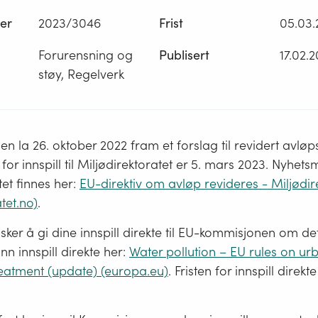
er
2023/3046
Frist
05.03.
Forurensning og
Publisert
17.02.
støy, Regelverk
 la 26. oktober 2022 fram et forslag til revidert avløps
for innspill til Miljødirektoratet er 5. mars 2023. Nyhets
tet finnes her:
EU-direktiv om avløp revideres - Miljødir
tet.no)
.
er å gi dine innspill direkte til EU-kommisjonen om det
nn innspill direkte her:
Water pollution – EU rules on ur
eatment (update) (europa.eu)
. Fristen for innspill direkte