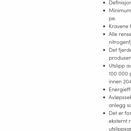
Definisjo
Minimum s
pe.
Kravene t
Alle ren
nitrogenfj
Det fjerd
produsen
Utslipp 
100 000 
innen 204
Energieffe
Avløpssek
anlegg s
Det er fo
eksternt 
utslippsg