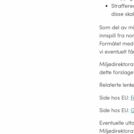
Straffere
disse ska
Som del av mil
innspill fra n
Formålet med
vi eventuelt f
Miljødirektorat
dette forslaget
Relaterte lenke
Side hos EU:
F
Side hos EU:
G
Eventuelle utta
Miljødirektora