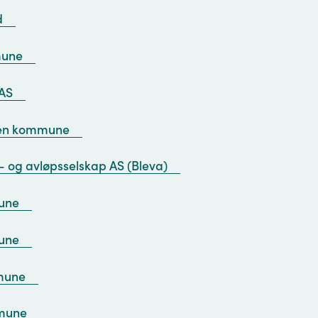
d
mune
 AS
den kommune
n- og avløpsselskap AS (Bleva)
une
une
mune
mmune