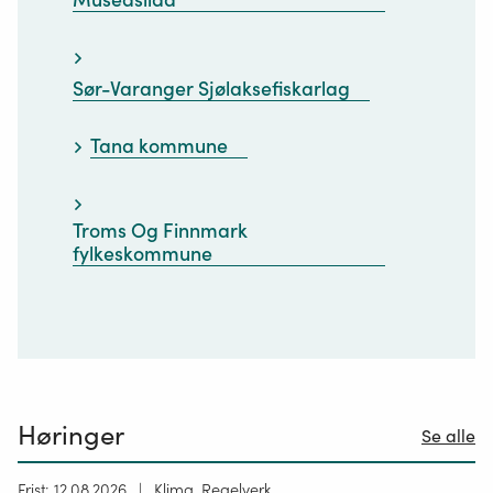
Sør-Varanger Sjølaksefiskarlag
Tana kommune
Troms Og Finnmark
fylkeskommune
Høringer
Se alle
Høring
Frist: 12.08.2026
Klima, Regelverk