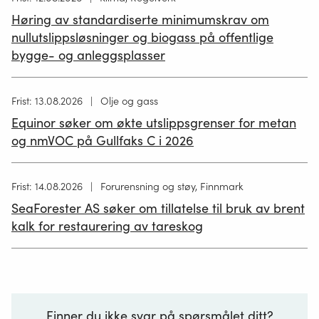
publisert
Høring av standardiserte minimumskrav om
12.05.2026
nullutslippsløsninger og biogass på offentlige
bygge- og anleggsplasser
Høring
Frist: 13.08.2026
Olje og gass
publisert
Equinor søker om økte utslippsgrenser for metan
02.07.2026
og nmVOC på Gullfaks C i 2026
Høring
Frist: 14.08.2026
Forurensning og støy, Finnmark
publisert
SeaForester AS søker om tillatelse til bruk av brent
19.06.2026
kalk for restaurering av tareskog
Finner du ikke svar på spørsmålet ditt?