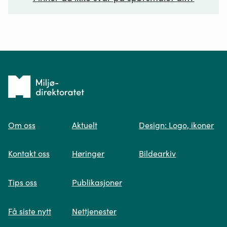
Ditt spørsmål*
Tilbake
til
Om oss
Aktuelt
Design: Logo, ikoner
forsiden
Spør oss
Kontakt oss
Høringer
Bildearkiv
Når du skriver spørsmålet ditt, gjør vi et
Tips oss
Publikasjoner
søk og viser deg vår mest relevante
informasjon.
Få siste nytt
Nettjenester