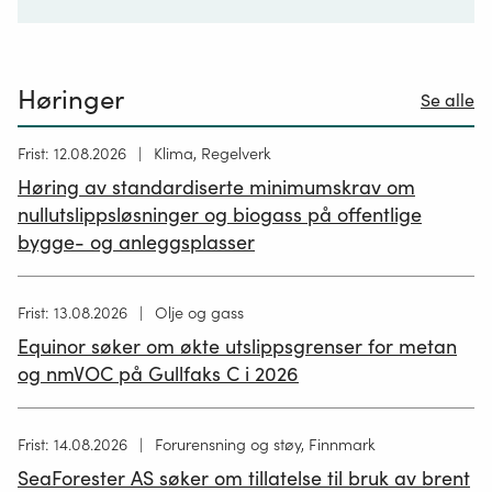
Høringer
Se alle
Høring
Frist: 12.08.2026
Klima, Regelverk
publisert
Høring av standardiserte minimumskrav om
12.05.2026
nullutslippsløsninger og biogass på offentlige
bygge- og anleggsplasser
Høring
Frist: 13.08.2026
Olje og gass
publisert
Equinor søker om økte utslippsgrenser for metan
02.07.2026
og nmVOC på Gullfaks C i 2026
Høring
Frist: 14.08.2026
Forurensning og støy, Finnmark
publisert
SeaForester AS søker om tillatelse til bruk av brent
19.06.2026