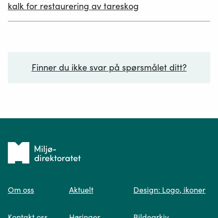
kalk for restaurering av tareskog
Finner du ikke svar på spørsmålet ditt?
Ditt spørsmål*
Tilbake
til
Om oss
Aktuelt
Design: Logo, ikoner
forsiden
Spør oss
Kontakt oss
Høringer
Bildearkiv