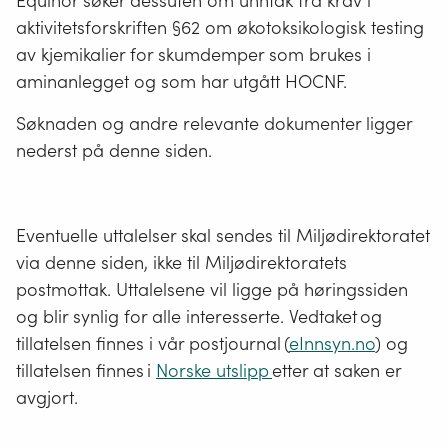
Equinor søker dessuten om unntak fra krav i
aktivitetsforskriften §62 om økotoksikologisk testing
av kjemikalier for skumdemper som brukes i
aminanlegget og som har utgått HOCNF.
Søknaden og andre relevante dokumenter ligger
nederst på denne siden.
Eventuelle uttalelser skal sendes til Miljødirektoratet
via denne siden, ikke til Miljødirektoratets
postmottak. Uttalelsene vil ligge på høringssiden
og blir synlig for alle interesserte. Vedtaket og
tillatelsen finnes i vår postjournal (
eInnsyn.no
) og
tillatelsen finnes i
Norske utslipp
etter at saken er
avgjort.