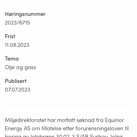
Høringsnummer
2023/6715
Frist
11.08.2023
Tema
Olje og gass
Publisert
07.07.2023
Miljødirektoratet har mottatt søknad fra Equinor
Energy AS om tillatelse etter forurensningsloven til
boring av letebrønn 30/12-3 S/AB Surtsey-Jolnir-