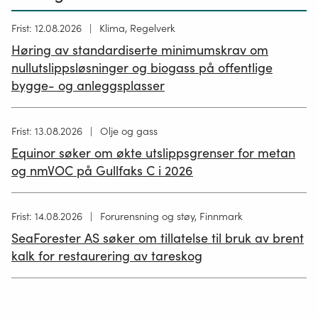
Høring
Frist: 12.08.2026
Klima, Regelverk
publisert
Høring av standardiserte minimumskrav om
12.05.2026
nullutslippsløsninger og biogass på offentlige
bygge- og anleggsplasser
Høring
Frist: 13.08.2026
Olje og gass
publisert
Equinor søker om økte utslippsgrenser for metan
02.07.2026
og nmVOC på Gullfaks C i 2026
Høring
Frist: 14.08.2026
Forurensning og støy, Finnmark
publisert
SeaForester AS søker om tillatelse til bruk av brent
19.06.2026
kalk for restaurering av tareskog