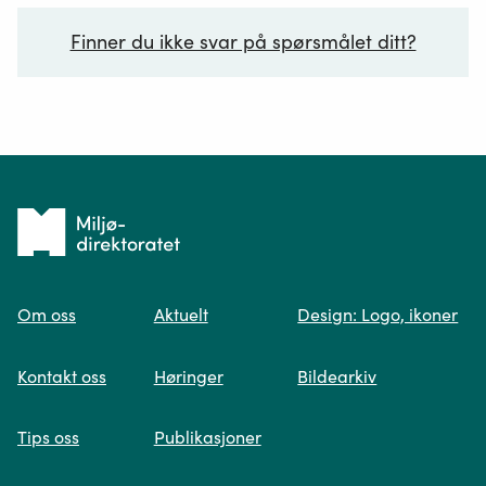
Finner du ikke svar på spørsmålet ditt?
Ditt spørsmål*
Tilbake
til
Om oss
Aktuelt
Design: Logo, ikoner
forsiden
Spør oss
Kontakt oss
Høringer
Bildearkiv
Når du skriver spørsmålet ditt, gjør vi et
Tips oss
Publikasjoner
søk og viser deg vår mest relevante
informasjon.