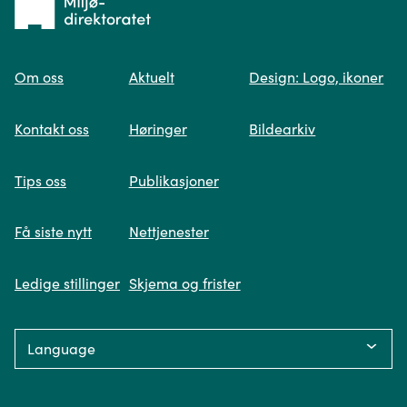
til
Om oss
Aktuelt
Design: Logo, ikoner
forsiden
Spør oss
Kontakt oss
Høringer
Bildearkiv
Når du skriver spørsmålet ditt, gjør vi et
Tips oss
Publikasjoner
søk og viser deg vår mest relevante
informasjon.
Få siste nytt
Nettjenester
Ledige stillinger
Skjema og frister
Fikk du ikke svar på spørsmålet ditt?
Language:
Trykk på knappen under og fyll inn
opplysningene som mangler. Våre