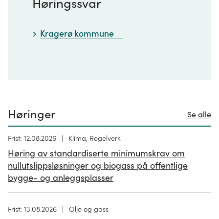
Høringssvar
Kragerø kommune
Høringer
Se alle
Høring
Frist: 12.08.2026
Klima, Regelverk
publisert
Høring av standardiserte minimumskrav om
12.05.2026
nullutslippsløsninger og biogass på offentlige
bygge- og anleggsplasser
Høring
Frist: 13.08.2026
Olje og gass