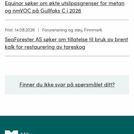
publisert
Equinor søker om økte utslippsgrenser for metan
02.07.2026
og nmVOC på Gullfaks C i 2026
Høring
Frist: 14.08.2026
Forurensning og støy, Finnmark
publisert
SeaForester AS søker om tillatelse til bruk av brent
19.06.2026
kalk for restaurering av tareskog
Finner du ikke svar på spørsmålet ditt?
Ditt spørsmål*
Tilbake