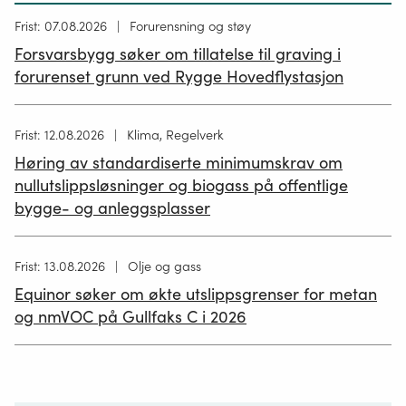
Høring
Frist: 07.08.2026
Forurensning og støy
publisert
Forsvarsbygg søker om tillatelse til graving i
26.06.2026
forurenset grunn ved Rygge Hovedflystasjon
Høring
Frist: 12.08.2026
Klima, Regelverk
publisert
Høring av standardiserte minimumskrav om
12.05.2026
nullutslippsløsninger og biogass på offentlige
bygge- og anleggsplasser
Høring
Frist: 13.08.2026
Olje og gass
publisert
Equinor søker om økte utslippsgrenser for metan
02.07.2026
og nmVOC på Gullfaks C i 2026