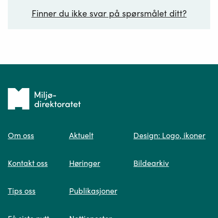
Finner du ikke svar på spørsmålet ditt?
Ditt spørsmål*
Tilbake
til
Om oss
Aktuelt
Design: Logo, ikoner
forsiden
Spør oss
Kontakt oss
Høringer
Bildearkiv
Når du skriver spørsmålet ditt, gjør vi et
Tips oss
Publikasjoner
søk og viser deg vår mest relevante
informasjon.