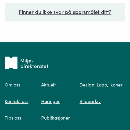
Finner du ikke svar på spørsmålet ditt?
Ditt spørsmål*
Tilbake
til
Om oss
Aktuelt
Design: Logo, ikoner
forsiden
Spør oss
Kontakt oss
Høringer
Bildearkiv
Når du skriver spørsmålet ditt, gjør vi et
Tips oss
Publikasjoner
søk og viser deg vår mest relevante
informasjon.