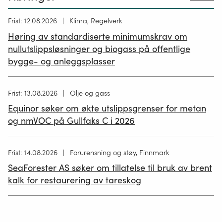
Høring
Frist: 12.08.2026
Klima, Regelverk
publisert
Høring av standardiserte minimumskrav om
12.05.2026
nullutslippsløsninger og biogass på offentlige
bygge- og anleggsplasser
Høring
Frist: 13.08.2026
Olje og gass
publisert
Equinor søker om økte utslippsgrenser for metan
02.07.2026
og nmVOC på Gullfaks C i 2026
Høring
Frist: 14.08.2026
Forurensning og støy, Finnmark
publisert
SeaForester AS søker om tillatelse til bruk av brent
19.06.2026
kalk for restaurering av tareskog