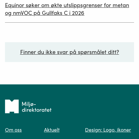
publisert
Equinor søker om økte utslippsgrenser for metan
02.07.2026
og nmVOC på Gullfaks C i 2026
Finner du ikke svar på spørsmålet ditt?
Ditt spørsmål*
Tilbake
til
Om oss
Aktuelt
Design: Logo, ikoner
forsiden
Spør oss