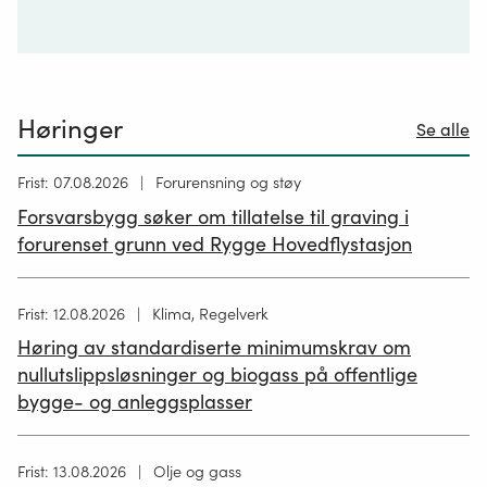
Høringer
Se alle
Høring
Frist: 07.08.2026
Forurensning og støy
publisert
Forsvarsbygg søker om tillatelse til graving i
26.06.2026
forurenset grunn ved Rygge Hovedflystasjon
Høring
Frist: 12.08.2026
Klima, Regelverk
publisert
Høring av standardiserte minimumskrav om
12.05.2026
nullutslippsløsninger og biogass på offentlige
bygge- og anleggsplasser
Høring
Frist: 13.08.2026
Olje og gass