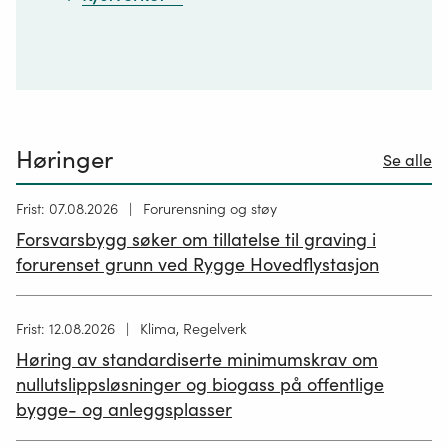
Høringer
Se alle
Høring
Frist: 07.08.2026
Forurensning og støy
publisert
Forsvarsbygg søker om tillatelse til graving i
26.06.2026
forurenset grunn ved Rygge Hovedflystasjon
Høring
Frist: 12.08.2026
Klima, Regelverk
publisert
Høring av standardiserte minimumskrav om
12.05.2026
nullutslippsløsninger og biogass på offentlige
bygge- og anleggsplasser