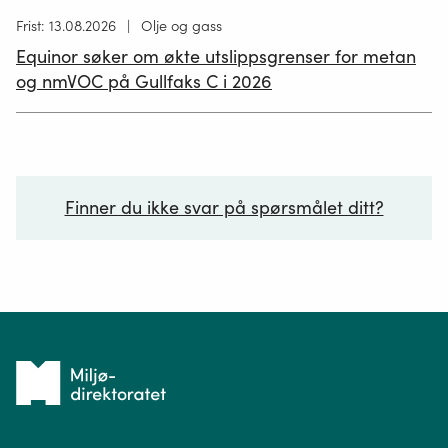
Høring
Frist: 13.08.2026
Olje og gass
publisert
Equinor søker om økte utslippsgrenser for metan
02.07.2026
og nmVOC på Gullfaks C i 2026
Finner du ikke svar på spørsmålet ditt?
Ditt spørsmål*
Tilbake
til