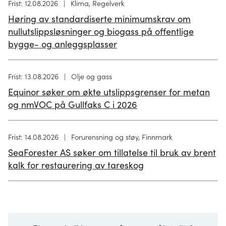
Høring
Frist: 12.08.2026
Klima, Regelverk
publisert
Høring av standardiserte minimumskrav om
12.05.2026
nullutslippsløsninger og biogass på offentlige
bygge- og anleggsplasser
Høring
Frist: 13.08.2026
Olje og gass
publisert
Equinor søker om økte utslippsgrenser for metan
02.07.2026
og nmVOC på Gullfaks C i 2026
Høring
Frist: 14.08.2026
Forurensning og støy, Finnmark
publisert
SeaForester AS søker om tillatelse til bruk av brent
19.06.2026
kalk for restaurering av tareskog