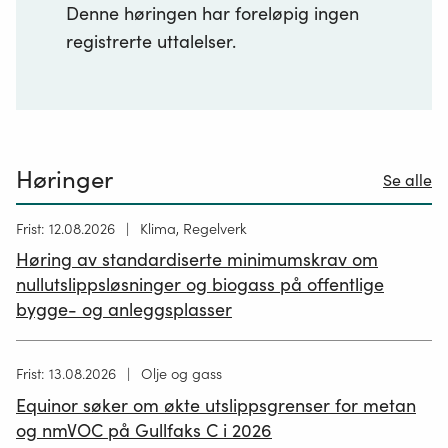
Denne høringen har foreløpig ingen
registrerte uttalelser.
Høringer
Se alle
Høring
Frist: 12.08.2026
Klima, Regelverk
publisert
Høring av standardiserte minimumskrav om
12.05.2026
nullutslippsløsninger og biogass på offentlige
bygge- og anleggsplasser
Høring
Frist: 13.08.2026
Olje og gass
publisert
Equinor søker om økte utslippsgrenser for metan
02.07.2026
og nmVOC på Gullfaks C i 2026