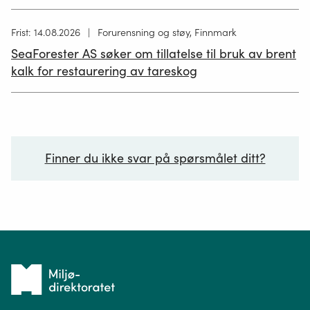
Høring
Frist: 14.08.2026
Forurensning og støy, Finnmark
publisert
SeaForester AS søker om tillatelse til bruk av brent
19.06.2026
kalk for restaurering av tareskog
Finner du ikke svar på spørsmålet ditt?
Ditt spørsmål*
Tilbake
til