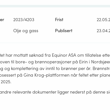
er
2023/4203
Frist
22.05.
Olje og gass
Publisert
23.04.
tet har mottatt søknad fra Equinor ASA om tillatelse ette
loven til bore- og brønnoperasjoner på Eirin i Nordsjø
ng og komplettering av inntil to brønner per år. Brønn
sessert på Gina Krog-plattformen når feltet etter planen
 2025.
ndre relevante dokumenter ligger nederst på denne s