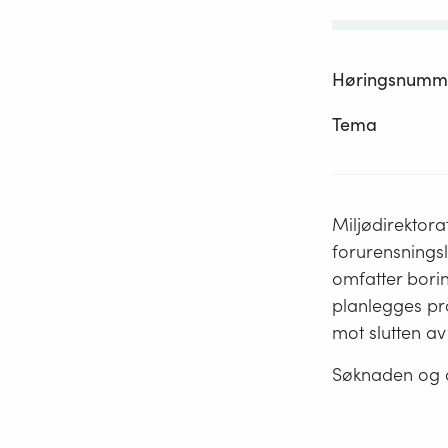
Høringsnumm
Tema
Miljødirektora
forurensnings
omfatter bori
planlegges pro
mot slutten av
Søknaden og a