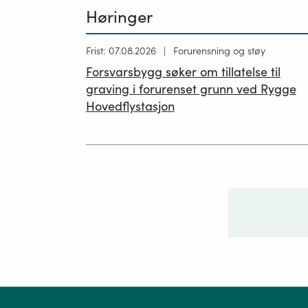
Høringer
Høring
Frist: 07.08.2026
Forurensning og støy
publisert
Forsvarsbygg søker om tillatelse til
26.06.2026
graving i forurenset grunn ved Rygge
Hovedflystasjon
Ditt sp