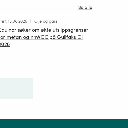
Se alle
Høring
Frist: 13.08.2026
Olje og gass
ublisert
Equinor søker om økte utslippsgrenser
02.07.2026
for metan og nmVOC på Gullfaks C i
2026