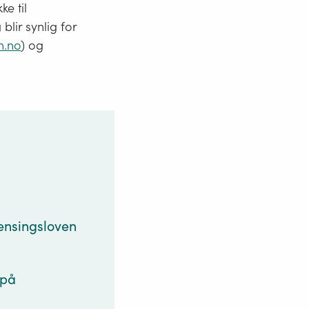
ke til
blir synlig for
n.no
) og
rensingsloven
 på