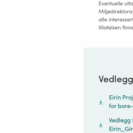
Eventuelle utta
Miljødirektora
alle interesser
tillatelsen finn
Vedleg
Eirin Pro
for bore
Vedlegg B
Eirin_Gi