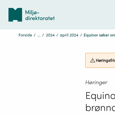
Tilbake
til
forsiden
Forside
/
...
/
2024
/
april 2024
/
Equinor søker om 
Høringsfri
Høringer
Equinor
brønno