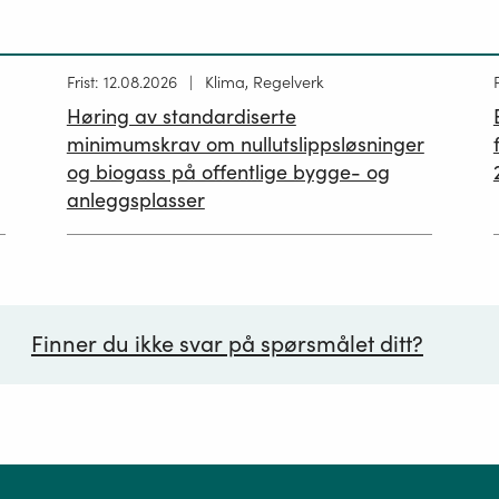
Høring
Frist: 12.08.2026
Klima, Regelverk
publisert
p
Høring av standardiserte
12.05.2026
minimumskrav om nullutslippsløsninger
og biogass på offentlige bygge- og
anleggsplasser
Finner du ikke svar på spørsmålet ditt?
ørsmål*