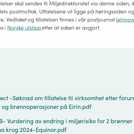
lelser skal sendes til Miljødirektoratet via denne siden, ik
tets postmottak. Uttalelsene vil ligge på høringssiden og 
te. Vedtaket og tillatelsen finnes i vår postjournal (
eInnsy
es i
Norske utslipp
etter at saken er avgjort.
g
ject -Søknad om tillatelse til virksomhet etter foru
- og brønnoperasjoner på Eirin.pdf
- Vurdering av endring i miljørisiko for 2 brønner
na krog 2024-Equinor.pdf