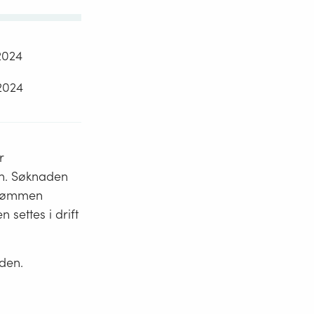
2024
2024
r
en. Søknaden
strømmen
 settes i drift
iden.