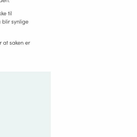
den.
ke til
blir synlige
er at saken er