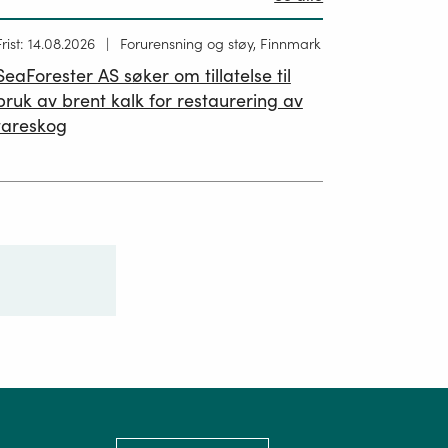
Høring
Frist: 14.08.2026
Forurensning og støy, Finnmark
ublisert
SeaForester AS søker om tillatelse til
19.06.2026
bruk av brent kalk for restaurering av
tareskog