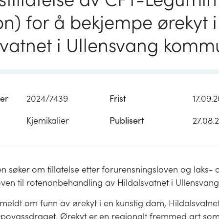
on) for å bekjempe ørekyt i
svatnet i Ullensvang kom
er
2024/7439
Frist
17.09.
Kjemikalier
Publisert
27.08.
en søker om tillatelse etter forurensningsloven og laks- 
oven til rotenonbehandling av Hildalsvatnet i Ullensva
 meldt om funn av ørekyt i en kunstig dam, Hildalsvatne
l Opovassdraget. Ørekyt er en regionalt fremmed art som