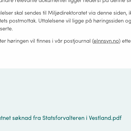
ndre relevante dokumentet ligger nederst på denne si
lelser skal sendes til Miljødirektoratet via denne siden, ik
tets postmottak. Uttalelsene vil ligge på høringssiden og 
sserte.
er høringen vil finnes i vår postjournal (
eInnsyn.no
) ett
g
tnet søknad fra Statsforvalteren i Vestland.pdf