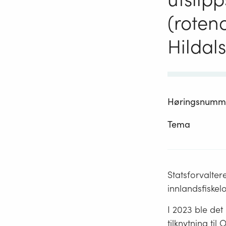
(roten
Hildal
Høringsnumm
Tema
Statsforvalter
innlandsfiskel
I 2023 ble det
tilknytning ti