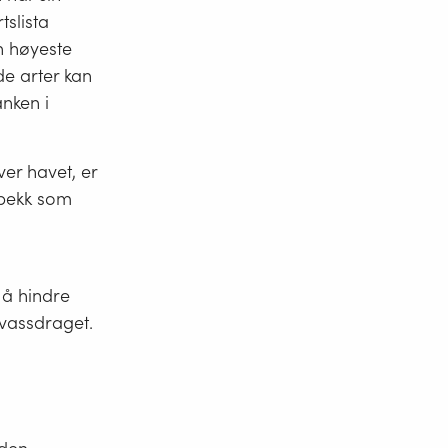
slista
en høyeste
de arter kan
nken i
ver havet, er
 bekk som
s
 å hindre
vassdraget.