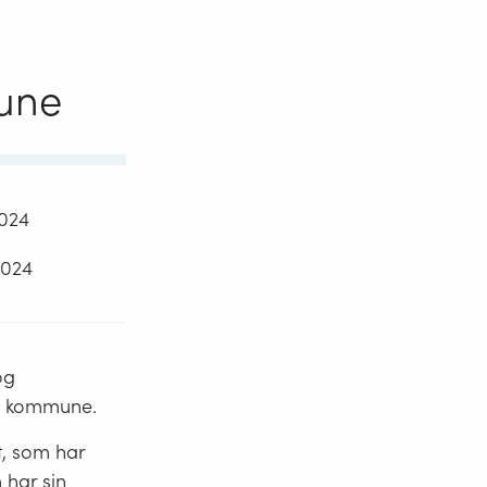
mune
2024
2024
og
ng kommune.
t, som har
 har sin