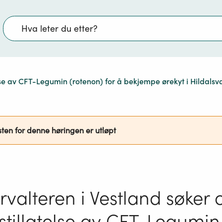
Søk
telse av CFT-Legumin (rotenon) for å bekjempe ørekyt i Hildal
sten for denne høringen er utløpt
orvalteren i Vestland søker
pstillatelse av CFT-Legumin