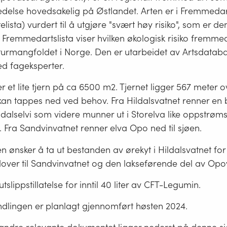
edelse hovedsakelig på Østlandet. Arten er i Fremmedart
telista) vurdert til å utgjøre "svært høy risiko", som er d
 Fremmedartslista viser hvilken økologisk risiko fremme
turmangfoldet i Norge. Den er utarbeidet av Artsdataba
d fageksperter.
er et lite tjern på ca 6500 m2. Tjernet ligger 567 meter o
an tappes ned ved behov. Fra Hildalsvatnet renner en
ldalselvi som videre munner ut i Storelva like oppstrøm
 Fra Sandvinvatnet renner elva Opo ned til sjøen.
en ønsker å ta ut bestanden av ørekyt i Hildalsvatnet for
over til Sandvinvatnet og den lakseførende del av Opo
slippstillatelse for inntil 40 liter av CFT-Legumin.
lingen er planlagt gjennomført høsten 2024.