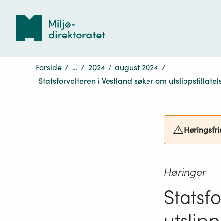
Tilbake
til
forsiden
Forside
/
...
/
2024
/
august 2024
/
Statsforvalteren i Vestland søker om utslippstilla
Høringsfri
Høringer
Statsf
utslip