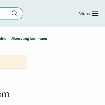
Trykk
Meny
for
å
søke
svatnet i Ullensvang kommune
 om