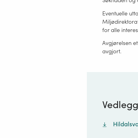
Søknaden og a
Eventuelle utta
Miljødirektora
for alle intere
Avgjørelsen ett
avgjort.
Vedleg
Hildalsva