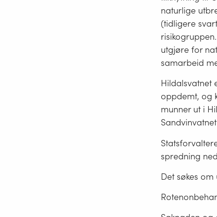
naturlige utbr
(tidligere svar
risikogruppen.
utgjøre for na
samarbeid me
Hildalsvatnet 
oppdemt, og k
munner ut i Hi
Sandvinvatnet.
Statsforvalter
spredning ned
Det søkes om ut
Rotenonbehand