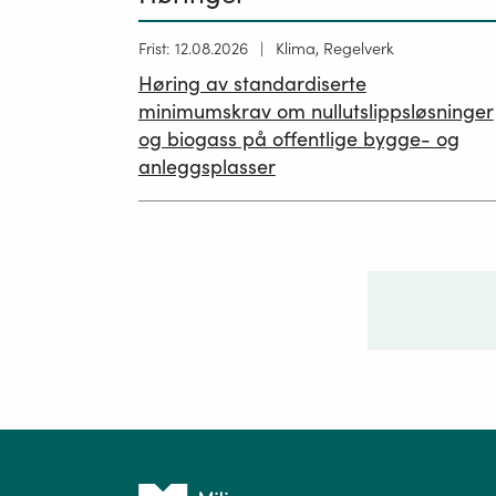
Høring
Frist: 12.08.2026
Klima, Regelverk
publisert
Høring av standardiserte
12.05.2026
minimumskrav om nullutslippsløsninger
og biogass på offentlige bygge- og
anleggsplasser
Ditt sp