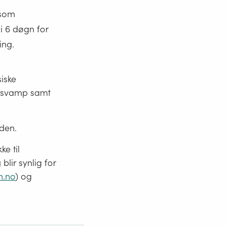
 som
i 6 døgn for
ing.
iske
v svamp samt
den.
ke til
blir synlig for
n.no
) og