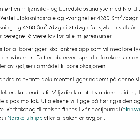
mført en miljørisiko- og beredskapsanalyse med Njord
3
 Vektet utblåsningsrate og -varighet er 4280 Sm
/døgn 
3
åsning og 4260 Sm
/døgn i 21 døgn for sjøbunnsutblåsn
er beregnet å være lav for alle miljøressurser.
 for at boreriggen skal ankres opp som vil medføre fys
på havbunnen. Det er observert spredte forekomster a
ider av sjøfjær i området til borelokasjonen.
ndre relevante dokumenter ligger nederst på denne si
lelser skal sendes til Miljødirektoratet via denne siden, ik
tets postmottak. Uttalelsene vil ligge på høringssiden og 
te. Vedtaket og tillatelsen finnes i vår postjournal (
eInnsy
es i
Norske utslipp
etter at saken er avgjort.