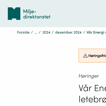
Tilbake
til
forsiden
Forside
/
...
/
2024
/
desember 2024
/
Vår Energi
Høringsfri
Høringer
Vår En
letebr