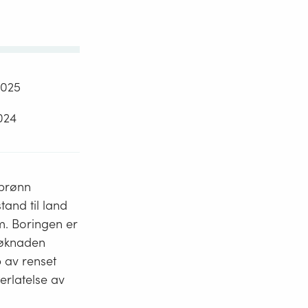
2025
2024
ebrønn
tand til land
m. Boringen er
 Søknaden
p av renset
terlatelse av