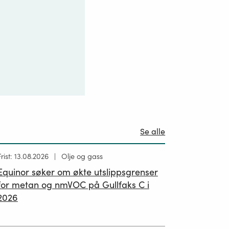
Se alle
Høring
Frist: 13.08.2026
Olje og gass
ublisert
Equinor søker om økte utslippsgrenser
02.07.2026
for metan og nmVOC på Gullfaks C i
2026