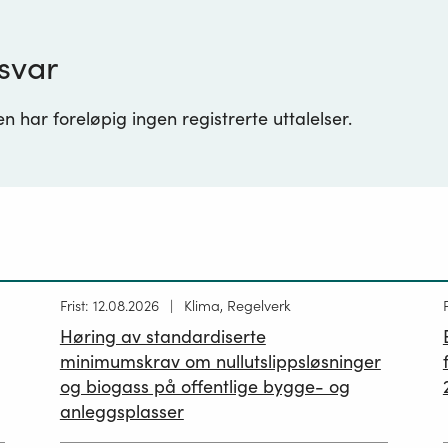
svar
 har foreløpig ingen registrerte uttalelser.
Høring
Frist: 12.08.2026
Klima, Regelverk
publisert
p
Høring av standardiserte
12.05.2026
minimumskrav om nullutslippsløsninger
og biogass på offentlige bygge- og
anleggsplasser