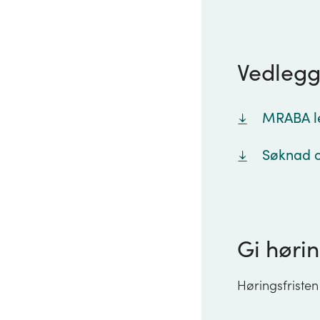
Vedleg
MRABA le
Søknad o
Gi hørin
Høringsfristen