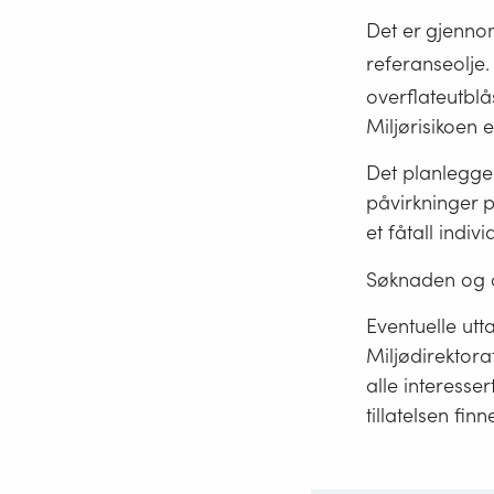
Det er gjenno
referanseolje.
overflateutbl
Miljørisikoen 
Det planlegges
påvirkninger 
et fåtall indiv
Søknaden og a
Eventuelle utta
Miljødirektora
alle interesser
tillatelsen finn