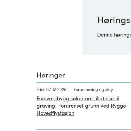
Hørings
Denne høringen
Høringer
Høring
Frist: 07.08.2026
Forurensning og støy
publisert
Forsvarsbygg søker om tillatelse til
26.06.2026
graving i forurenset grunn ved Rygge
Hovedflystasjon