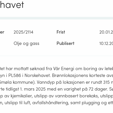
havet
er
2025/2114
Frist
20.01.
Olje og gass
Publisert
10.12.
tet har mottatt søknad fra Vår Energi om boring av let
yn i PL586 i Norskehavet. Brønnlokasjonens korteste avs
(Smøla kommune). Vanndyp på lokasjonen er rundt 315 
rte tidligst 1. mars 2025 med en varighet på 72 dager.
pp av kjemikalier, utslipp av vannbasert borekaks, utslip
, utslipp til luft, avfallshåndtering, samt plugging og et