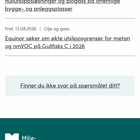
nullutslippsløsninger og biogass på offentlige
bygge- og anleggsplasser
Høring
Frist: 13.08.2026
Olje og gass
publisert
Equinor søker om økte utslippsgrenser for metan
02.07.2026
og nmVOC på Gullfaks C i 2026
Finner du ikke svar på spørsmålet ditt?
Ditt spørsmål*
Tilbake