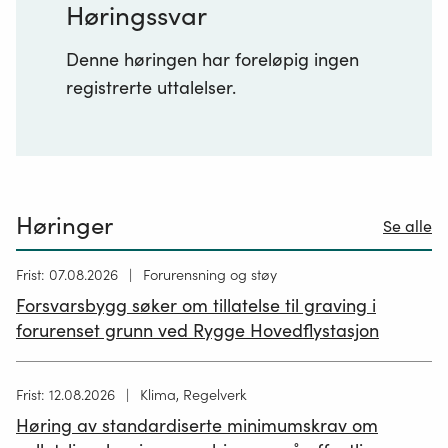
Høringssvar
Denne høringen har foreløpig ingen
registrerte uttalelser.
Høringer
Se alle
Høring
Frist: 07.08.2026
Forurensning og støy
publisert
Forsvarsbygg søker om tillatelse til graving i
26.06.2026
forurenset grunn ved Rygge Hovedflystasjon
Høring
Frist: 12.08.2026
Klima, Regelverk
publisert
Høring av standardiserte minimumskrav om
12.05.2026