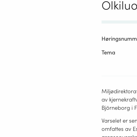
Olkiluo
Høringsnumm
Tema
Miljødirektora
av kjernekraft
Björneborg i F
Varselet er se
omfattes av E