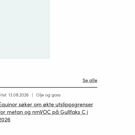
Se alle
Høring
Frist: 13.08.2026
Olje og gass
ublisert
Equinor søker om økte utslippsgrenser
02.07.2026
for metan og nmVOC på Gullfaks C i
2026