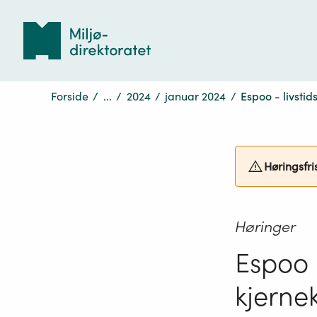
Tilbake
til
forsiden
Forside
/
...
/
2024
/
januar 2024
/
Espoo - livstid
Høringsfri
Høringer
Espoo -
kjerne