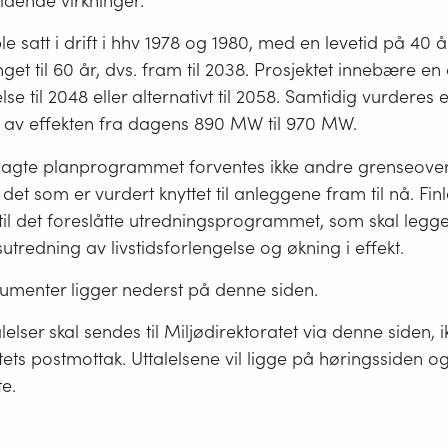
idende virkninger.
le satt i drift i hhv 1978 og 1980, med en levetid på 40 å
nget til 60 år, dvs. fram til 2038. Prosjektet innebære en
se til 2048 eller alternativt til 2058. Samtidig vurderes 
av effekten fra dagens 890 MW til 970 MW.
dlagte planprogrammet forventes ikke andre grenseove
 det som er vurdert knyttet til anleggene fram til nå. Fi
il det foreslåtte utredningsprogrammet, som skal legg
utredning av livstidsforlengelse og økning i effekt.
umenter ligger nederst på denne siden.
lelser skal sendes til Miljødirektoratet via denne siden, ik
tets postmottak. Uttalelsene vil ligge på høringssiden og 
te.