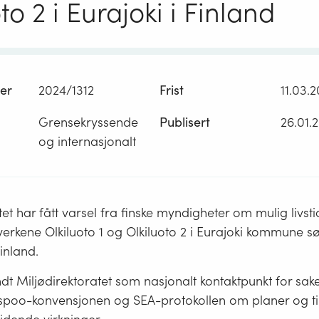
to 2 i Eurajoki i Finland
er
2024/1312
Frist
11.03.
Grensekryssende
Publisert
26.01.
og internasjonalt
tet har fått varsel fra finske myndigheter om mulig livst
verkene Olkiluoto 1 og Olkiluoto 2 i Eurajoki kommune sø
inland.
ndt Miljødirektoratet som nasjonalt kontaktpunkt for sa
spoo-konvensjonen og SEA-protokollen om planer og ti