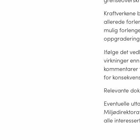
grenseoverskr
Kraftverkene b
allerede forle
mulig forlengel
oppgradering 
Ifølge det ve
virkninger enn
kommentarer t
for konsekvens
Relevante dok
Eventuelle utta
Miljødirektora
alle interesser