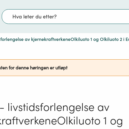
Søk
sforlengelse av kjernekraftverkeneOlkiluoto 1 og Olkiluoto 2 i E
sten for denne høringen er utløpt
 livstidsforlengelse av
kraftverkeneOlkiluoto 1 og