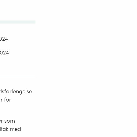
2024
2024
idsforlengelse
r for
ker som
ltak med