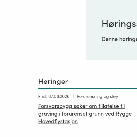
Hørings
Denne høringen
Høringer
Høring
Frist: 07.08.2026
Forurensning og støy
publisert
Forsvarsbygg søker om tillatelse til
26.06.2026
graving i forurenset grunn ved Rygge
Hovedflystasjon