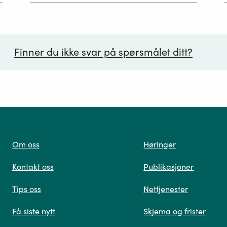
Finner du ikke svar på spørsmålet ditt?
ørsmål*
Om oss
Høringer
Kontakt oss
Publikasjoner
 oss
Tips oss
Nettjenester
Få siste nytt
Skjema og frister