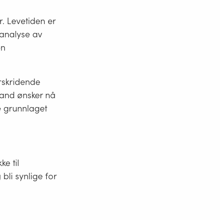
r. Levetiden er
 analyse av
en
rskridende
nland ønsker nå
e grunnlaget
ke til
bli synlige for