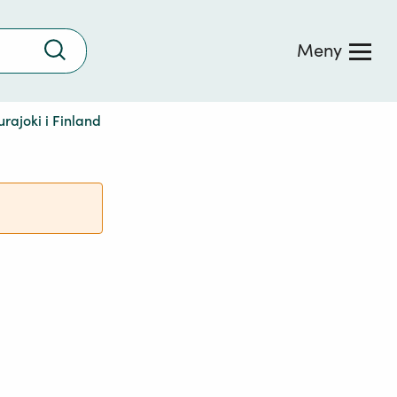
Trykk
Meny
for
å
søke
urajoki i Finland