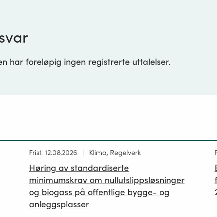
svar
 har foreløpig ingen registrerte uttalelser.
Høring
Frist: 12.08.2026
Klima, Regelverk
publisert
p
Høring av standardiserte
12.05.2026
minimumskrav om nullutslippsløsninger
og biogass på offentlige bygge- og
anleggsplasser