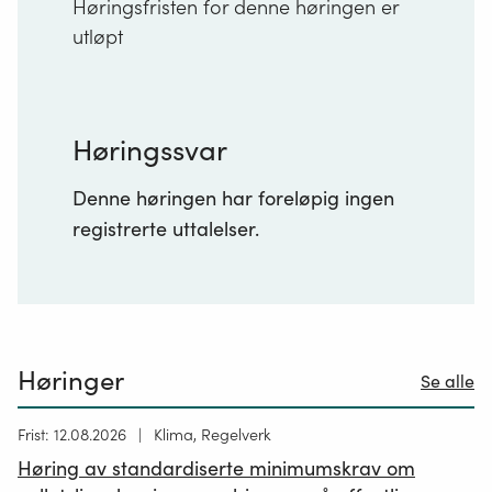
Høringsfristen for denne høringen er
utløpt
Høringssvar
Denne høringen har foreløpig ingen
registrerte uttalelser.
Høringer
Se alle
Høring
Frist: 12.08.2026
Klima, Regelverk
publisert
Høring av standardiserte minimumskrav om
12.05.2026