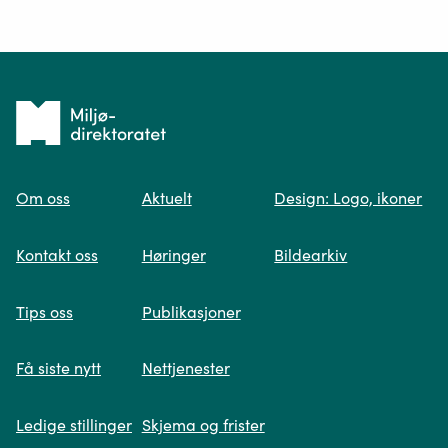
Ditt spørsmål*
Tilbake
til
Om oss
Aktuelt
Design: Logo, ikoner
forsiden
Spør oss
Kontakt oss
Høringer
Bildearkiv
Når du skriver spørsmålet ditt, gjør vi et
Tips oss
Publikasjoner
søk og viser deg vår mest relevante
informasjon.
Få siste nytt
Nettjenester
Ledige stillinger
Skjema og frister