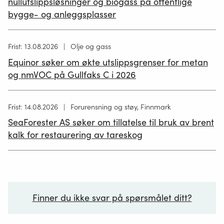
nullutslippsløsninger og biogass på offentlige
bygge- og anleggsplasser
Høring
Frist: 13.08.2026
Olje og gass
publisert
Equinor søker om økte utslippsgrenser for metan
02.07.2026
og nmVOC på Gullfaks C i 2026
Høring
Frist: 14.08.2026
Forurensning og støy, Finnmark
publisert
SeaForester AS søker om tillatelse til bruk av brent
19.06.2026
kalk for restaurering av tareskog
Finner du ikke svar på spørsmålet ditt?