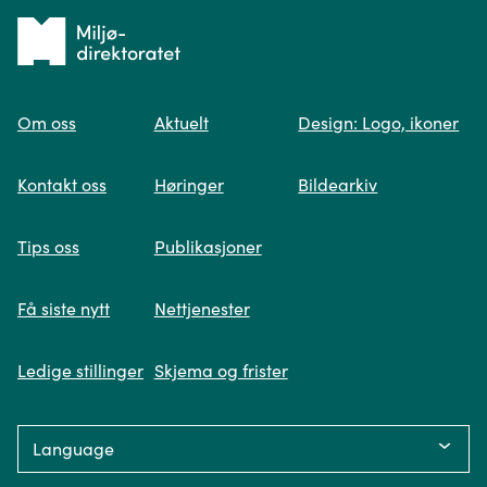
Tilbake
til
Om oss
Aktuelt
Design: Logo, ikoner
forsiden
Spør oss
Kontakt oss
Høringer
Bildearkiv
Når du skriver spørsmålet ditt, gjør vi et
Tips oss
Publikasjoner
søk og viser deg vår mest relevante
informasjon.
Få siste nytt
Nettjenester
Ledige stillinger
Skjema og frister
Fikk du ikke svar på spørsmålet ditt?
Language:
Trykk på knappen under og fyll inn