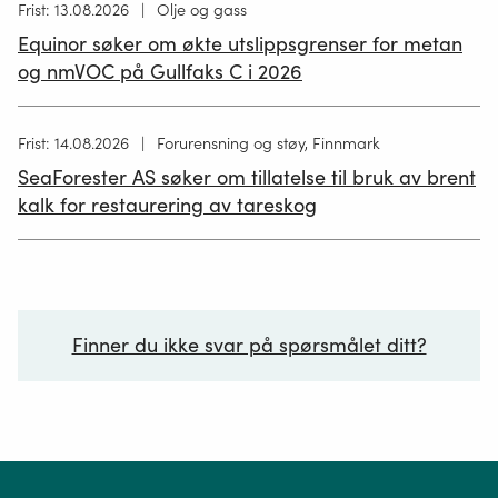
Høring
Frist: 13.08.2026
Olje og gass
publisert
Equinor søker om økte utslippsgrenser for metan
02.07.2026
og nmVOC på Gullfaks C i 2026
Høring
Frist: 14.08.2026
Forurensning og støy, Finnmark
publisert
SeaForester AS søker om tillatelse til bruk av brent
19.06.2026
kalk for restaurering av tareskog
Finner du ikke svar på spørsmålet ditt?
Ditt spørsmål*