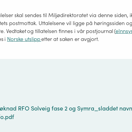
lelser skal sendes til Miljødirektoratet via denne siden, ik
tets postmottak. Uttalelsene vil ligge på høringssiden og 
te. Vedtaket og tillatelsen finnes i vår postjournal (
eInnsy
es i
Norske utslipp
etter at saken er avgjort.
g
søknad RFO Solveig fase 2 og Symra_sladdet nav
fo.pdf