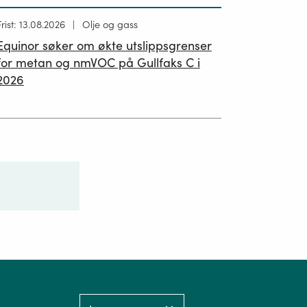
Høring
Frist: 13.08.2026
Olje og gass
ublisert
Equinor søker om økte utslippsgrenser
02.07.2026
for metan og nmVOC på Gullfaks C i
2026
Language: