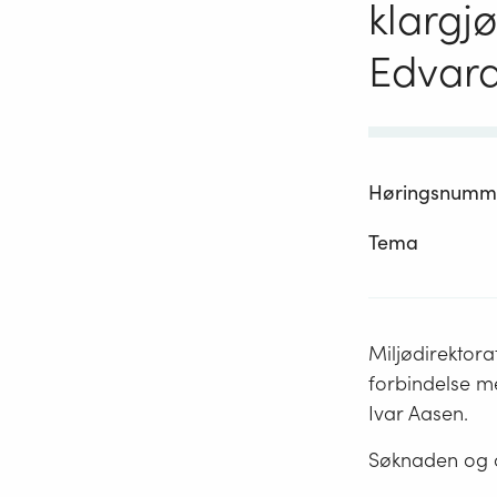
klargj
Edvard
Høringsnumm
Tema
Miljødirektorat
forbindelse m
Ivar Aasen.
Søknaden og a