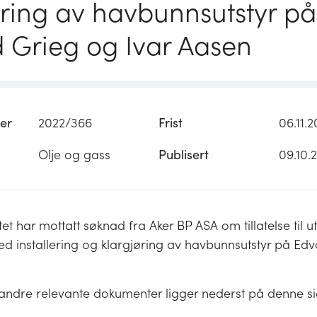
øring av havbunnsutstyr på
 Grieg og Ivar Aasen
er
2022/366
Frist
06.11.
Olje og gass
Publisert
09.10.
et har mottatt søknad fra Aker BP ASA om tillatelse til ut
ed installering og klargjøring av havbunnsutstyr på Ed
ndre relevante dokumenter ligger nederst på denne s