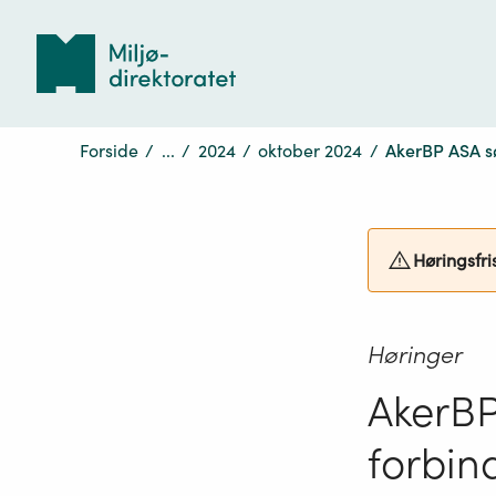
Tilbake
til
forsiden
Forside
/
...
/
2024
/
oktober 2024
/
AkerBP ASA sø
Høringsfri
Høringer
AkerBP
forbin