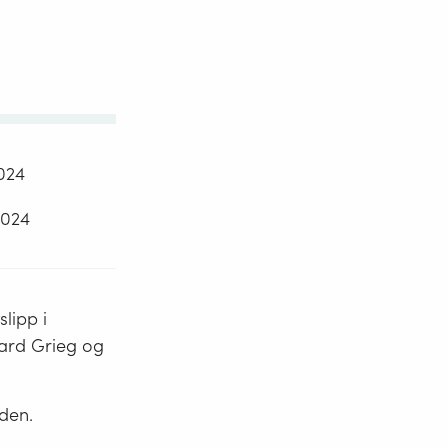
2024
2024
slipp i
vard Grieg og
iden.