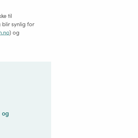
ke til
blir synlig for
n.no
) og
n og