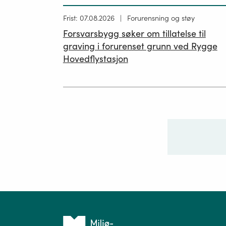
Høring
Frist: 07.08.2026
Forurensning og støy
publisert
Forsvarsbygg søker om tillatelse til
26.06.2026
graving i forurenset grunn ved Rygge
Hovedflystasjon
Ditt sp
Tilbake