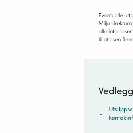
Eventuelle utta
Miljødirektora
alle interesser
tillatelsen finn
Vedleg
Utslipps
kontakin