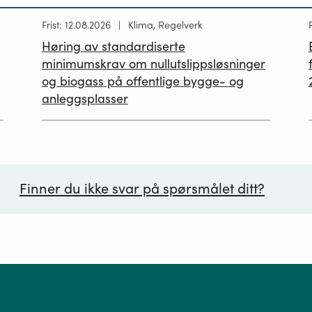
Høring
Frist: 12.08.2026
Klima, Regelverk
publisert
p
Høring av standardiserte
12.05.2026
minimumskrav om nullutslippsløsninger
og biogass på offentlige bygge- og
anleggsplasser
Finner du ikke svar på spørsmålet ditt?
ørsmål*