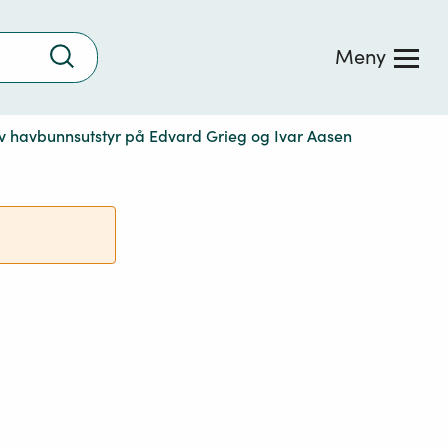
Trykk
Meny
for
å
søke
 av havbunnsutstyr på Edvard Grieg og Ivar Aasen