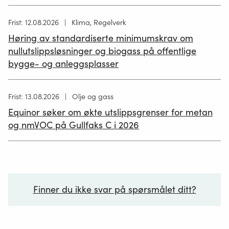
Høring
Frist: 12.08.2026
Klima, Regelverk
publisert
Høring av standardiserte minimumskrav om
12.05.2026
nullutslippsløsninger og biogass på offentlige
bygge- og anleggsplasser
Høring
Frist: 13.08.2026
Olje og gass
publisert
Equinor søker om økte utslippsgrenser for metan
02.07.2026
og nmVOC på Gullfaks C i 2026
Finner du ikke svar på spørsmålet ditt?