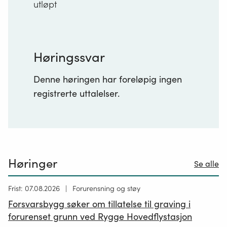
utløpt
Høringssvar
Denne høringen har foreløpig ingen
registrerte uttalelser.
Høringer
Se alle
Høring
Frist: 07.08.2026
Forurensning og støy
publisert
Forsvarsbygg søker om tillatelse til graving i
26.06.2026
forurenset grunn ved Rygge Hovedflystasjon