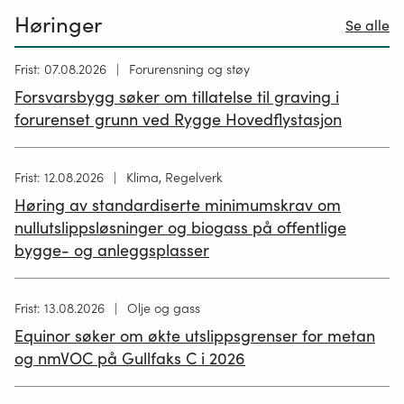
Høringer
Se alle
Høring
Frist: 07.08.2026
Forurensning og støy
publisert
Forsvarsbygg søker om tillatelse til graving i
26.06.2026
forurenset grunn ved Rygge Hovedflystasjon
Høring
Frist: 12.08.2026
Klima, Regelverk
publisert
Høring av standardiserte minimumskrav om
12.05.2026
nullutslippsløsninger og biogass på offentlige
bygge- og anleggsplasser
Høring
Frist: 13.08.2026
Olje og gass
publisert
Equinor søker om økte utslippsgrenser for metan
02.07.2026
og nmVOC på Gullfaks C i 2026