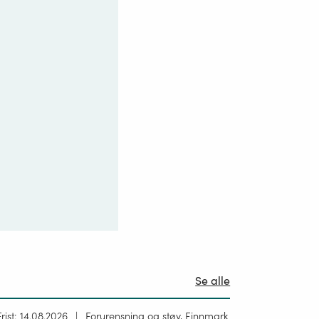
Se alle
Høring
Frist: 14.08.2026
Forurensning og støy, Finnmark