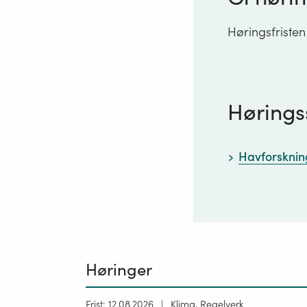
Høringsfristen
Hørings
Havforskning
Høringer
Høring
Frist: 12.08.2026
Klima, Regelverk