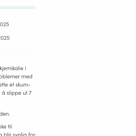
2025
2025
jemikalie i
problemer med
ette et skum-
 å slippe ut 7
iden.
ke til
blir synlig for