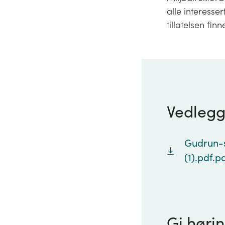
alle interesser
tillatelsen fin
Vedleg
Gudrun-s
(1).pdf.p
Gi hørin