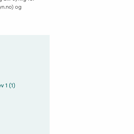
syn.no) og
 1 (1)