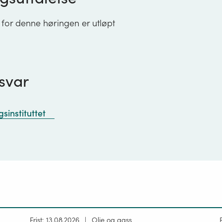
 for denne høringen er utløpt
svar
sinstituttet
Høring
Frist: 13.08.2026
Olje og gass