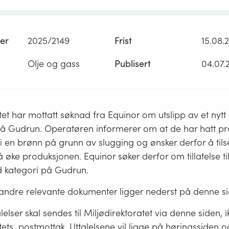
er
2025/2149
Frist
15.08.
Olje og gass
Publisert
04.07.
tet har mottatt søknad fra Equinor om utslipp av et nytt k
på Gudrun. Operatøren informerer om at de har hatt 
 en brønn på grunn av slugging og ønsker derfor å tils
å øke produksjonen. Equinor søker derfor om tillatelse til
ød kategori på Gudrun.
ndre relevante dokumenter ligger nederst på denne s
lelser skal sendes til Miljødirektoratet via denne siden, ik
tets postmottak. Uttalelsene vil ligge på høringssiden og 