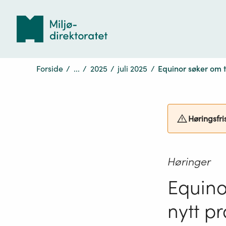
Tilbake
til
forsiden
Forside
/
...
/
2025
/
juli 2025
/
Equinor søker om t
Høringsfri
Høringer
Equinor
nytt p