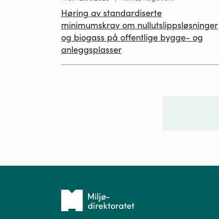
publisert
Høring av standardiserte
12.05.2026
minimumskrav om nullutslippsløsninger
og biogass på offentlige bygge- og
anleggsplasser
Ditt sp
Tilbake
til