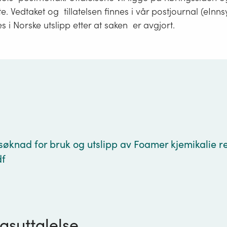
te. Vedtaket og tillatelsen finnes i vår postjournal (eInn
nes i Norske utslipp etter at saken er avgjort.
g
øknad for bruk og utslipp av Foamer kjemikalie rev
df
gsuttalelse