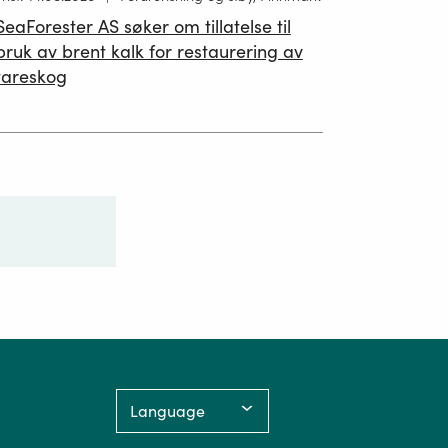
ublisert
SeaForester AS søker om tillatelse til
19.06.2026
bruk av brent kalk for restaurering av
tareskog
Language: