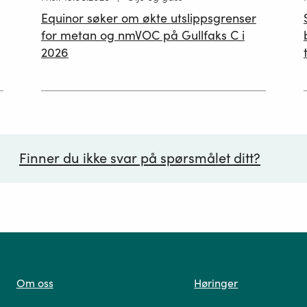
publisert
p
Equinor søker om økte utslippsgrenser
02.07.2026
for metan og nmVOC på Gullfaks C i
2026
Finner du ikke svar på spørsmålet ditt?
ørsmål*
Om oss
Høringer