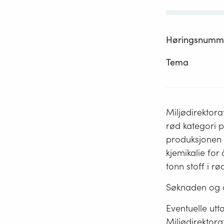
Høringsnumm
Tema
Miljødirektora
rød kategori 
produksjonen i
kjemikalie for 
tonn stoff i r
Søknaden og a
Eventuelle utta
Miljødirektora