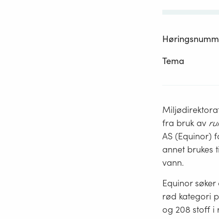
Høringsnumm
Tema
Miljødirektorat
fra bruk av
ru
AS (Equinor) fo
annet brukes t
vann.
Equinor søker o
rød kategori pe
og 208 stoff i