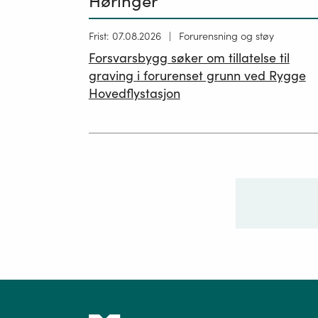
Høringer
Høring
Frist: 07.08.2026
Forurensning og støy
publisert
Forsvarsbygg søker om tillatelse til
26.06.2026
graving i forurenset grunn ved Rygge
Hovedflystasjon
Ditt sp