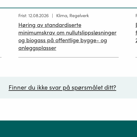
Høring
Frist: 12.08.2026
Klima, Regelverk
publisert
p
Høring av standardiserte
12.05.2026
minimumskrav om nullutslippsløsninger
og biogass på offentlige bygge- og
anleggsplasser
Finner du ikke svar på spørsmålet ditt?
ørsmål*