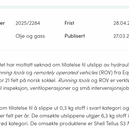
er
2025/2284
Frist
28.04.
Olje og gass
Publisert
27.03.
et har mottatt søknad om tillatelse til utslipp av hydraulik
nning tools
og
remotely operated vehicles
(ROV) fra Eq
r 21 felt på norsk sokkel.
Running tools
og ROV er verkt
il inspeksjon, ventiloperasjoner og små intervensjonsjo
m tillatelse til å slippe ut 0,3 kg stoff i svart kategori og 
r felt per år. De omsøkte utslippene utgjør 6,3 kg stoff 
 rød kategori. De omsøkte produktene er Shell Tellus S3