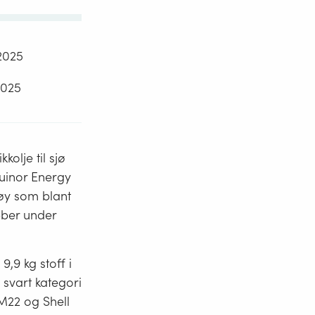
2025
2025
kolje til sjø
uinor Energy
øy som blant
bber under
9,9 kg stoff i
i svart kategori
 M22 og Shell