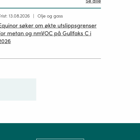
Se alle
Høring
Frist: 13.08.2026
Olje og gass
ublisert
Equinor søker om økte utslippsgrenser
02.07.2026
for metan og nmVOC på Gullfaks C i
2026