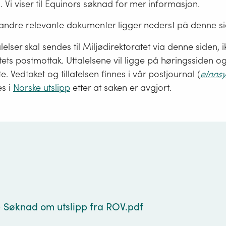
2. Vi viser til Equinors søknad for mer informasjon.
ndre relevante dokumenter ligger nederst på denne si
lelser skal sendes til Miljødirektoratet via denne siden, ik
tets postmottak. Uttalelsene vil ligge på høringssiden og 
te. Vedtaket og tillatelsen finnes i vår postjournal (
eInns
es i
Norske utslipp
etter at saken er avgjort.
g
- Søknad om utslipp fra ROV.pdf