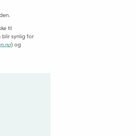
den.
ke til
blir synlig for
yn.no
) og