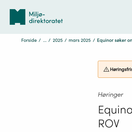
Tilbake
til
forsiden
Forside
/
...
/
2025
/
mars 2025
/
Equinor søker om 
Høringsfri
Høringer
Equinor
ROV