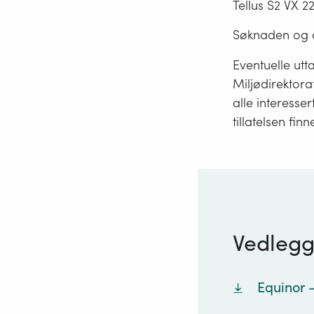
Tellus S2 VX 2
Søknaden og a
Eventuelle utta
Miljødirektora
alle interesser
tillatelsen finn
Vedleg
Equinor 