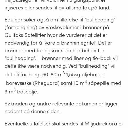
injiseres eller sendes til avfallsmottak på land.
Equinor søker også om tillatelse til "bullheading"
(fortrengning) av væskevolumer i brønner på
Gullfaks Satellitter hvor de vurderer at det er
nødvendig for å ivareta brønnintegritet. Det er
brønner med foringsrør som har behov for
"bullheading". I brønner med liner og tie-back vil
dette ikke være nødvendig. Ved "bullheading" vil
3
det bli fortrengt 60-80 m
1,55sg oljebasert
3
borevæske (Rheguard) samt 10 m
såpepille med
3
3 m
baseolje.
Søknaden og andre relevante dokumenter ligger
nederst på denne siden.
Eventuelle uttalelser skal sendes til Miljødirektoratet