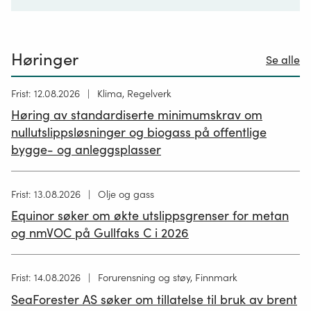
Høringer
Se alle
Høring
Frist: 12.08.2026
Klima, Regelverk
publisert
Høring av standardiserte minimumskrav om
12.05.2026
nullutslippsløsninger og biogass på offentlige
bygge- og anleggsplasser
Høring
Frist: 13.08.2026
Olje og gass
publisert
Equinor søker om økte utslippsgrenser for metan
02.07.2026
og nmVOC på Gullfaks C i 2026
Høring
Frist: 14.08.2026
Forurensning og støy, Finnmark
publisert
SeaForester AS søker om tillatelse til bruk av brent
19.06.2026