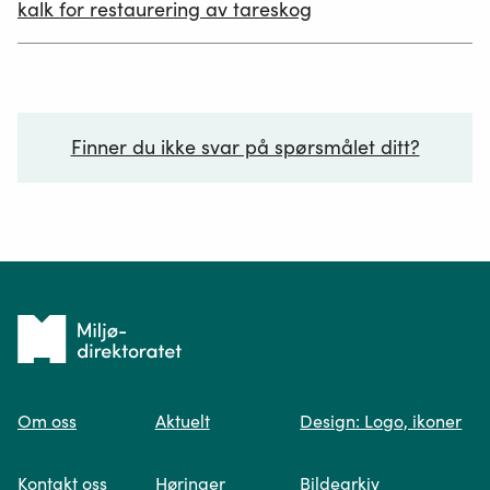
kalk for restaurering av tareskog
Finner du ikke svar på spørsmålet ditt?
Ditt spørsmål*
Tilbake
til
Om oss
Aktuelt
Design: Logo, ikoner
forsiden
Spør oss
Kontakt oss
Høringer
Bildearkiv