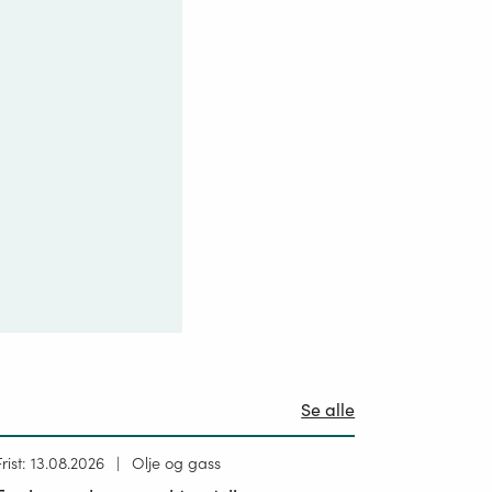
Se alle
Høring
Frist: 13.08.2026
Olje og gass
ublisert