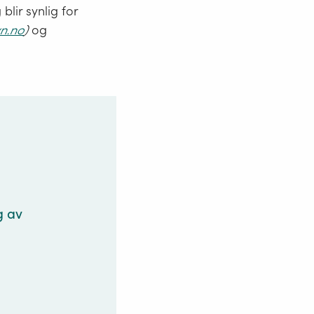
blir synlig for
n.no
)
og
g av