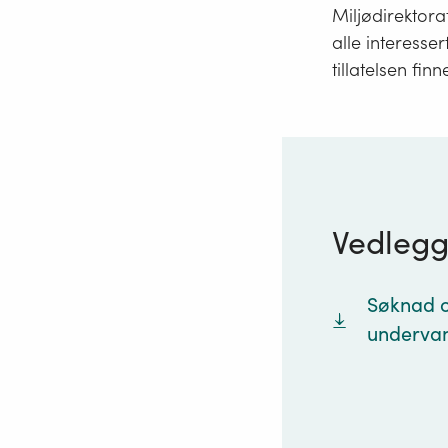
Miljødirektora
alle interesser
tillatelsen finn
Vedleg
Søknad om
undervann