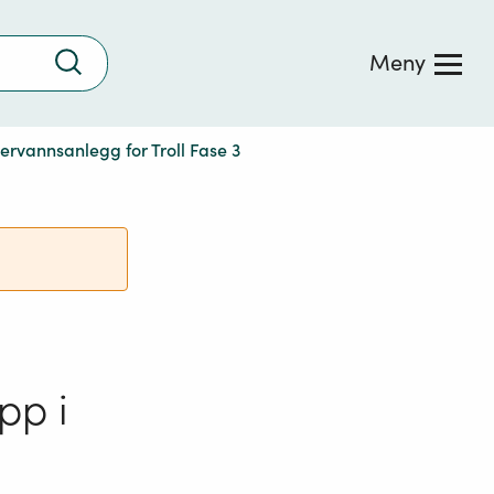
Trykk
Meny
for
å
søke
dervannsanlegg for Troll Fase 3
ipp i