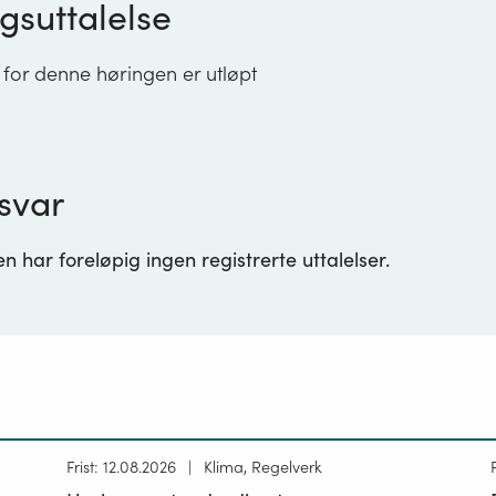
gsuttalelse
 for denne høringen er utløpt
svar
 har foreløpig ingen registrerte uttalelser.
Høring
Frist: 12.08.2026
Klima, Regelverk
publisert
p