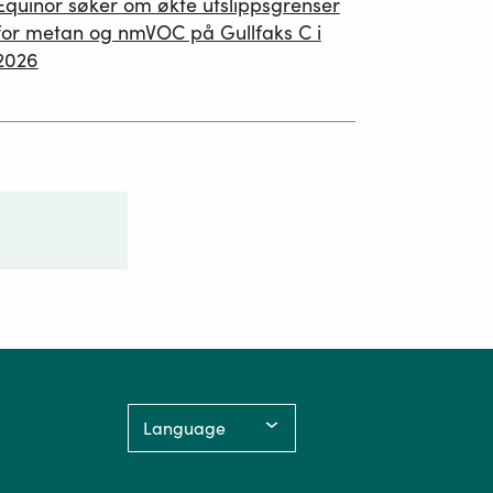
Equinor søker om økte utslippsgrenser
02.07.2026
for metan og nmVOC på Gullfaks C i
2026
Language: