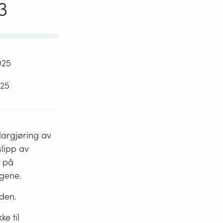
3
025
025
klargjøring av
slipp av
r på
ngene.
den.
ke til