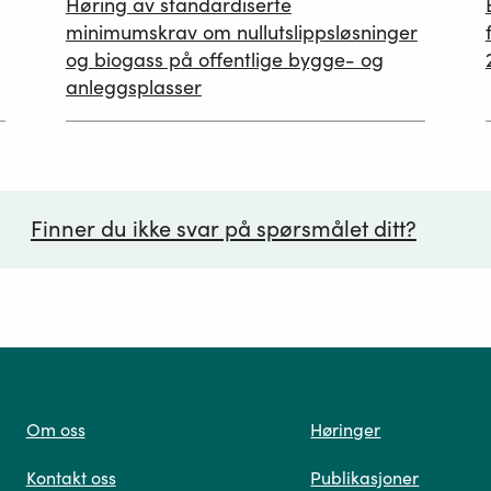
Høring av standardiserte
12.05.2026
minimumskrav om nullutslippsløsninger
og biogass på offentlige bygge- og
anleggsplasser
Finner du ikke svar på spørsmålet ditt?
ørsmål*
Om oss
Høringer
Kontakt oss
Publikasjoner