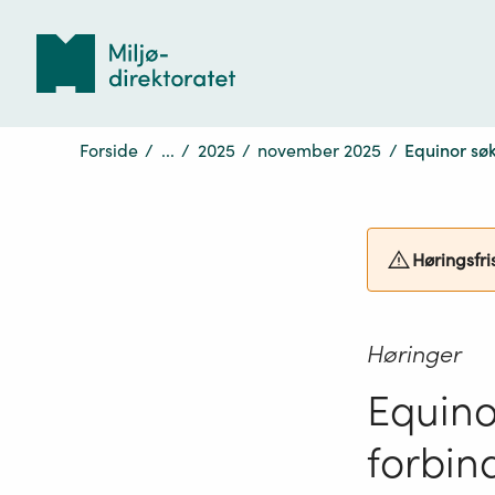
Tilbake
til
forsiden
Forside
/
...
/
2025
/
november 2025
/
Equinor søk
Høringsfri
Høringer
Equinor
forbin