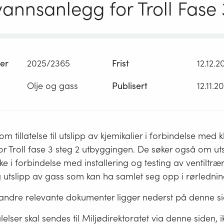
annsanlegg for Troll Fase 
er
2025/2365
Frist
12.12.2
Olje og gass
Publisert
12.11.2
m tillatelse til utslipp av kjemikalier i forbindelse med 
or Troll fase 3 steg 2 utbyggingen. De søker også om ut
e i forbindelse med installering og testing av ventiltræ
utslipp av gass som kan ha samlet seg opp i rørledni
ndre relevante dokumenter ligger nederst på denne si
lelser skal sendes til Miljødirektoratet via denne siden, ik