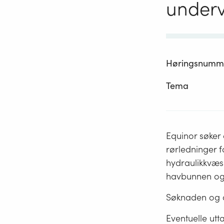
underv
Høringsnumm
Tema
Equinor søker o
rørledninger f
hydraulikkvæsk
havbunnen og 
Søknaden og a
Eventuelle utta