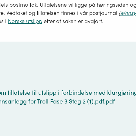
tets postmottak. Uttalelsene vil ligge på høringssiden og 
te. Vedtaket og tillatelsen finnes i vår postjournal
(
eInnsy
es i
Norske utslipp
etter at saken er avgjort.
g
 tillatelse til utslipp i forbindelse med klargjørin
sanlegg for Troll Fase 3 Steg 2 (1).pdf.pdf