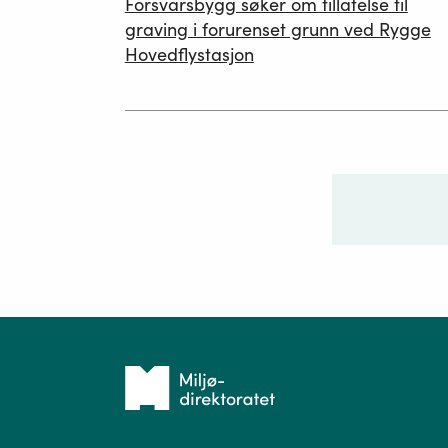
Forsvarsbygg søker om tillatelse til
26.06.2026
graving i forurenset grunn ved Rygge
Hovedflystasjon
Ditt sp
Tilbake
til