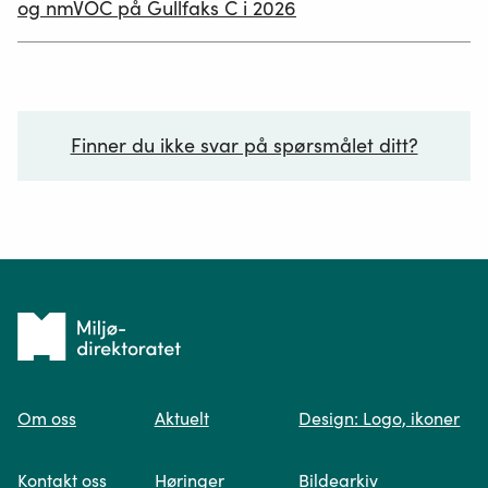
og nmVOC på Gullfaks C i 2026
Finner du ikke svar på spørsmålet ditt?
Ditt spørsmål*
Tilbake
til
Om oss
Aktuelt
Design: Logo, ikoner
forsiden
Spør oss
Kontakt oss
Høringer
Bildearkiv