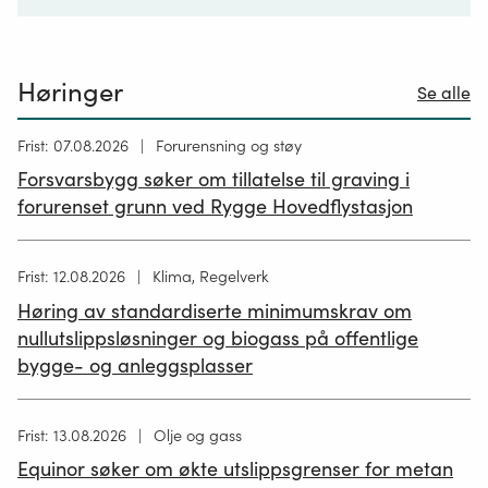
Høringer
Se alle
Høring
Frist: 07.08.2026
Forurensning og støy
publisert
Forsvarsbygg søker om tillatelse til graving i
26.06.2026
forurenset grunn ved Rygge Hovedflystasjon
Høring
Frist: 12.08.2026
Klima, Regelverk
publisert
Høring av standardiserte minimumskrav om
12.05.2026
nullutslippsløsninger og biogass på offentlige
bygge- og anleggsplasser
Høring
Frist: 13.08.2026
Olje og gass
publisert
Equinor søker om økte utslippsgrenser for metan
02.07.2026