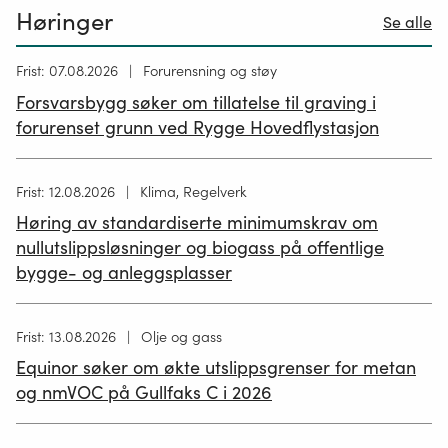
Høringer
Se alle
Høring
Frist: 07.08.2026
Forurensning og støy
publisert
Forsvarsbygg søker om tillatelse til graving i
26.06.2026
forurenset grunn ved Rygge Hovedflystasjon
Høring
Frist: 12.08.2026
Klima, Regelverk
publisert
Høring av standardiserte minimumskrav om
12.05.2026
nullutslippsløsninger og biogass på offentlige
bygge- og anleggsplasser
Høring
Frist: 13.08.2026
Olje og gass
publisert
Equinor søker om økte utslippsgrenser for metan
02.07.2026
og nmVOC på Gullfaks C i 2026