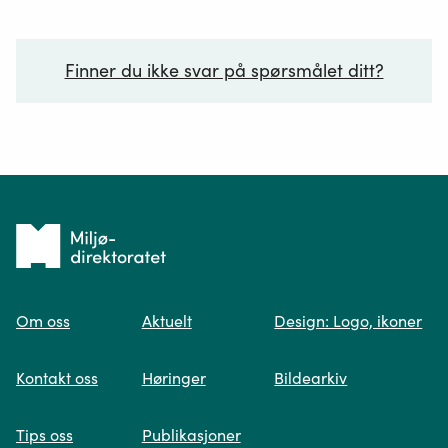
Finner du ikke svar på spørsmålet ditt?
Ditt spørsmål*
Tilbake
til
Om oss
Aktuelt
Design: Logo, ikoner
forsiden
Spør oss
Kontakt oss
Høringer
Bildearkiv
Når du skriver spørsmålet ditt, gjør vi et
Tips oss
Publikasjoner
søk og viser deg vår mest relevante