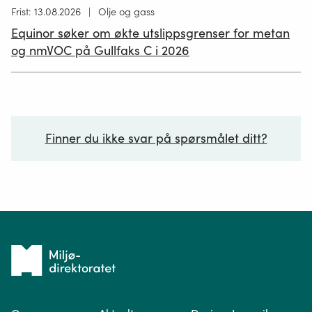
Høring
Frist: 13.08.2026
Olje og gass
publisert
Equinor søker om økte utslippsgrenser for metan
02.07.2026
og nmVOC på Gullfaks C i 2026
Finner du ikke svar på spørsmålet ditt?
Ditt spørsmål*
Tilbake
til