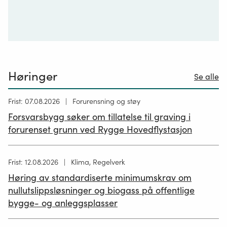
Høringer
Se alle
Høring
Frist: 07.08.2026
Forurensning og støy
publisert
Forsvarsbygg søker om tillatelse til graving i
26.06.2026
forurenset grunn ved Rygge Hovedflystasjon
Høring
Frist: 12.08.2026
Klima, Regelverk
publisert
Høring av standardiserte minimumskrav om
12.05.2026
nullutslippsløsninger og biogass på offentlige
bygge- og anleggsplasser