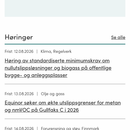
Høringer
Se alle
Høring
Frist: 12.08.2026
Klima, Regelverk
publisert
Høring av standardiserte minimumskrav om
12.05.2026
nullutslippsløsninger og biogass på offentlige
bygge- og anleggsplasser
Høring
Frist: 13.08.2026
Olje og gass
publisert
Equinor søker om økte utslippsgrenser for metan
02.07.2026
og nmVOC på Gullfaks C i 2026
Høring
Frist: 14.08.2026
Forurensning og støy, Finnmark