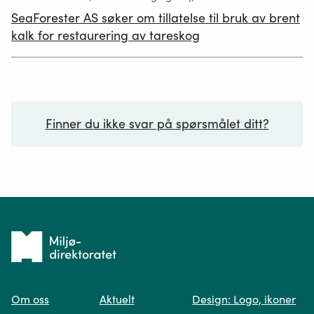
publisert
SeaForester AS søker om tillatelse til bruk av brent
19.06.2026
kalk for restaurering av tareskog
Finner du ikke svar på spørsmålet ditt?
Ditt spørsmål*
Tilbake
til
Om oss
Aktuelt
Design: Logo, ikoner
forsiden
Spør oss