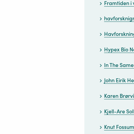
Framtiden i
havforsknign
Havforskning
Hypex Bio N
In The Same
John Eirik H
Karen Brørv
Kjell-Are Sol
Knut Fossu