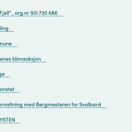
Fjell" , org.nr 931 720 686
ling
mmune
renes klimaaksjon
ge
toratet
forvaltning med Bergmesteren for Svalbard
KYSTEN