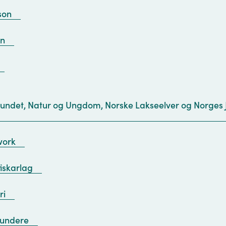
sson
en
undet, Natur og Ungdom, Norske Lakseelver og Norges 
work
iskarlag
ri
Hundere