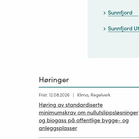
Sunnfjord
Sunnfjord U
Høringer
Høring
Frist: 12.08.2026
Klima, Regelverk
publisert
Høring av standardiserte
12.05.2026
minimumskrav om nullutslippsløsninger
og biogass på offentlige bygge- og
anleggsplasser