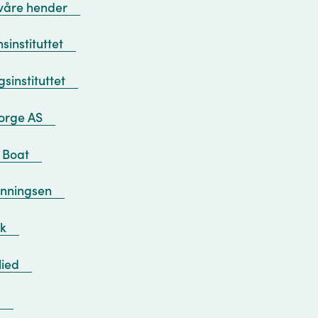
 våre hender
sinstituttet
sinstituttet
orge AS
 Boat
enningsen
ik
lied
m