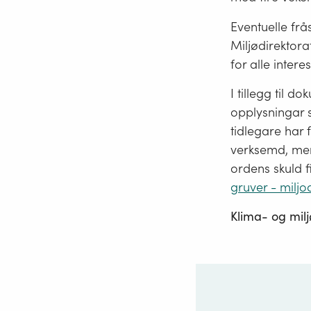
Eventuelle frås
Miljødirektora
for alle intere
I tillegg til 
opplysningar 
tidlegare har 
verksemd, men 
ordens skuld f
gruver - miljo
Klima- og mil