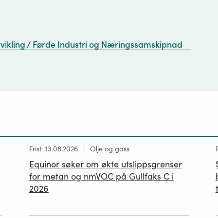
tvikling / Førde Industri og Næringssamskipnad
Høring
Frist: 13.08.2026
Olje og gass
publisert
p
Equinor søker om økte utslippsgrenser
02.07.2026
for metan og nmVOC på Gullfaks C i
2026