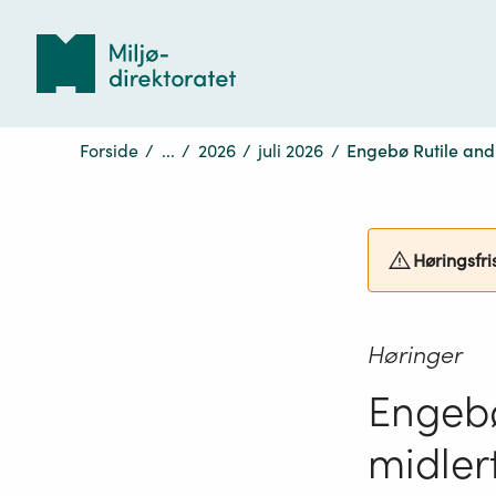
Tilbake
til
forsiden
Forside
/
...
/
2026
/
juli 2026
/
Engebø Rutile and 
Høringsfri
Høringer
Engebø
midlert