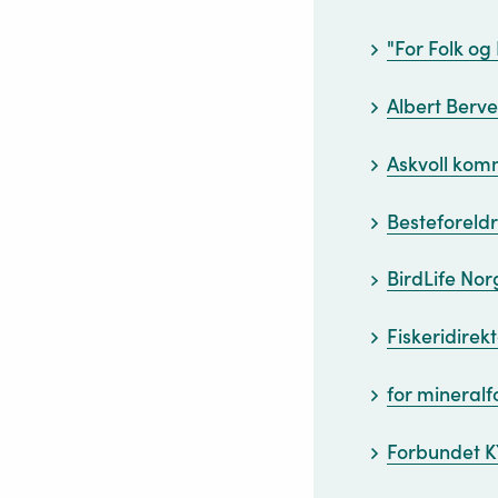
"For Folk og 
Albert Berve
Askvoll ko
Besteforeld
BirdLife Nor
Fiskeridirek
for mineral
Forbundet 