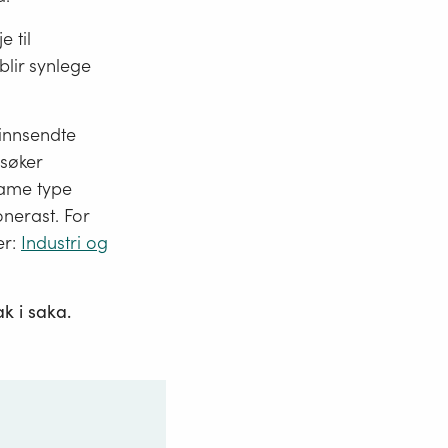
e til
blir synlege
 innsendte
søker
 same type
nerast. For
er:
Industri og
tak i saka.