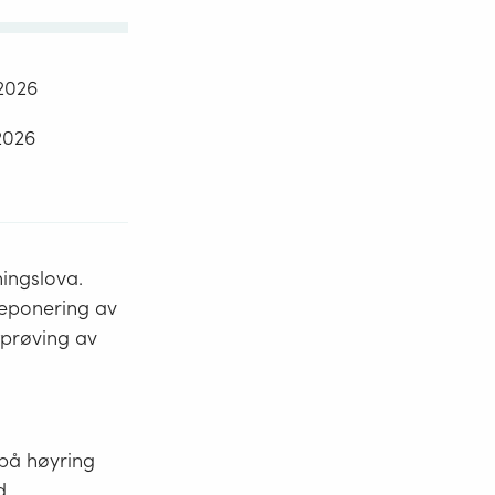
2026
2026
ningslova.
deponering av
tprøving av
 på høyring
d.