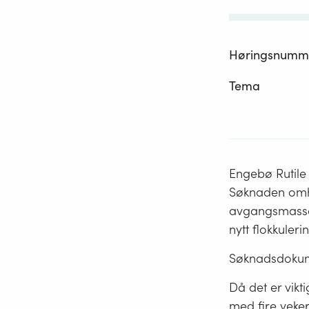
Høringsnumm
Tema
Engebø Rutile 
Søknaden omha
avgangsmassar
nytt flokkuler
Søknadsdokume
Då det er vikt
med fire vekers