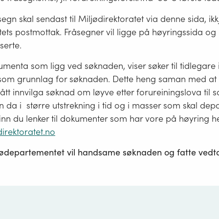
egn skal sendast til Miljødirektoratet via denne sida, ikkj
tets postmottak. Fråsegner vil ligge på høyringssida og 
sserte.
dokumenta som ligg ved søknaden, viser søker til tidlegare
som grunnlag for søknaden. Dette heng saman med at 
fått innvilga søknad om løyve etter forureiningslova til
da i større utstrekning i tid og i masser som skal depo
inn du lenker til dokumenter som har vore på høyring h
direktoratet.no
jødepartementet vil handsame søknaden og fatte ved