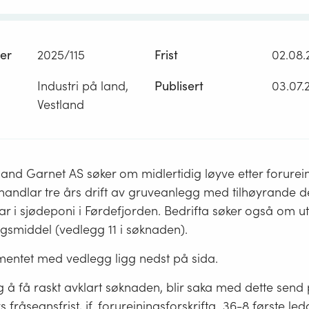
er
2025/115
Frist
02.08.
Industri på land,
Publisert
03.07.
Vestland
and Garnet AS søker om midlertidig løyve etter forurei
ndlar tre års drift av gruveanlegg med tilhøyrande 
 i sjødeponi i Førdefjorden. Bedrifta søker også om u
ingsmiddel (vedlegg 11 i søknaden).
ntet med vedlegg ligg nedst på sida.
ig å få raskt avklart søknaden, blir saka med dette send
 fråsegnsfrist, jf. forureiningsforskrifta 36-8 første led