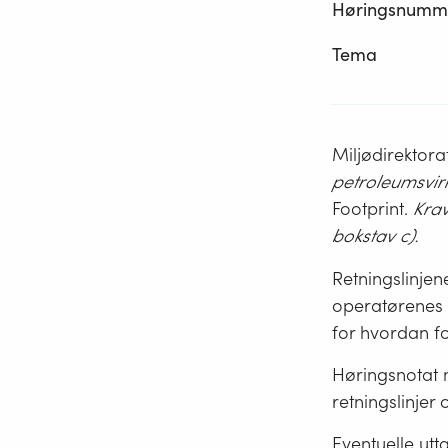
Høringsnumm
Tema
Miljødirektora
petroleumsvir
Footprint.
Krav
bokstav c).
Retningslinjen
operatørenes 
for hvordan fo
Høringsnotat m
retningslinjer
Eventuelle utta