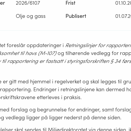
er
2026/6107
Frist
01.10.
Olje og gass
Publisert
01.07.
tet foreslår oppdateringer i
Retningslinjer for rapporter
ksomhet til havs (M-107)
og tilhørende vedlegg for rapp
 til rapportering er fastsatt i styringsforskriften § 34 før
e er gitt med hjemmel i regelverket og skal legges til gr
rapportering. Endringer i retningslinjene kan dermed h
rskriftskravene etterleves i praksis.
ed forslag og begrunnelse for endringer, samt forslag 
 og vedlegg ligger på ligger nederst på denne siden.
lelser skal sendes til Miljødirektoratet via denne siden, ik