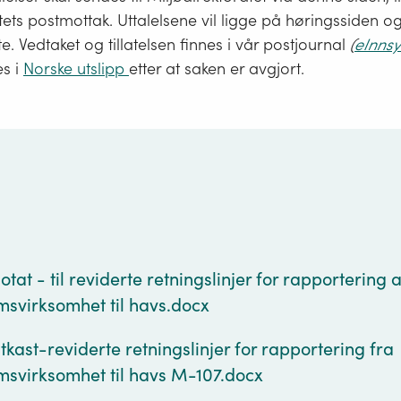
tets postmottak. Uttalelsene vil ligge på høringssiden og 
te. Vedtaket og tillatelsen finnes i vår postjournal
(
eInnsy
es i
Norske utslipp
etter at saken er avgjort.
g
tat - til reviderte retningslinjer for rapportering 
msvirksomhet til havs.docx
kast-reviderte retningslinjer for rapportering fra
msvirksomhet til havs M-107.docx