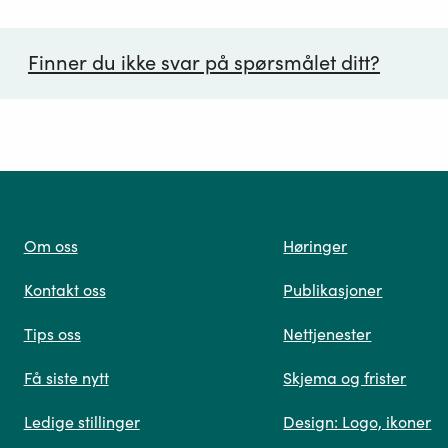
Finner du ikke svar på spørsmålet ditt?
ørsmål*
Om oss
Høringer
Kontakt oss
Publikasjoner
 oss
Tips oss
Nettjenester
Få siste nytt
Skjema og frister
Ledige stillinger
Design: Logo, ikoner
Når du skriver spørsmålet ditt, gjør vi et søk og viser