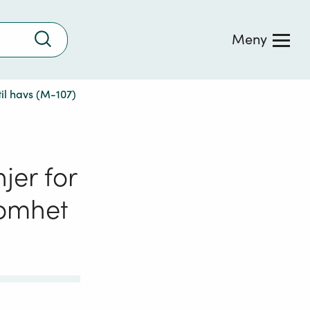
Trykk
Meny
for
å
søke
til havs (M-107)
jer for
somhet