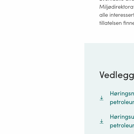
Miljødirektora
alle interesser
tillatelsen finn
Vedleg
Høringsno
petroleu
Høringsut
petroleu