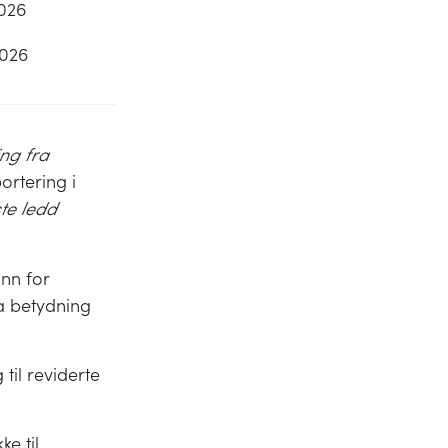
2026
2026
ing fra
ortering i
ste ledd
unn for
a betydning
til reviderte
ke til