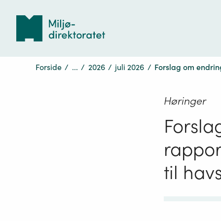
Tilbake
til
forsiden
Forside
/
...
/
2026
/
juli 2026
/
Forslag om endring
Høringer
Forslag
rappor
til hav