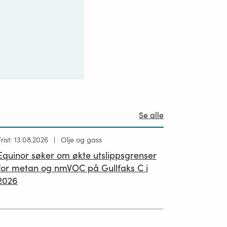
Se alle
Høring
Frist: 13.08.2026
Olje og gass
ublisert
Equinor søker om økte utslippsgrenser
02.07.2026
for metan og nmVOC på Gullfaks C i
2026