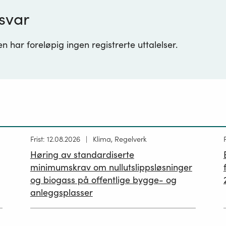
svar
 har foreløpig ingen registrerte uttalelser.
Høring
Frist: 12.08.2026
Klima, Regelverk
publisert
p
Høring av standardiserte
12.05.2026
minimumskrav om nullutslippsløsninger
og biogass på offentlige bygge- og
anleggsplasser