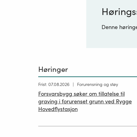
Hørings
Denne høringen
Høringer
Høring
Frist: 07.08.2026
Forurensning og støy
publisert
Forsvarsbygg søker om tillatelse til
26.06.2026
graving i forurenset grunn ved Rygge
Hovedflystasjon