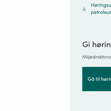
Høringsut
petroleu
Gi hørin
Miljødirektora
Gå til hør