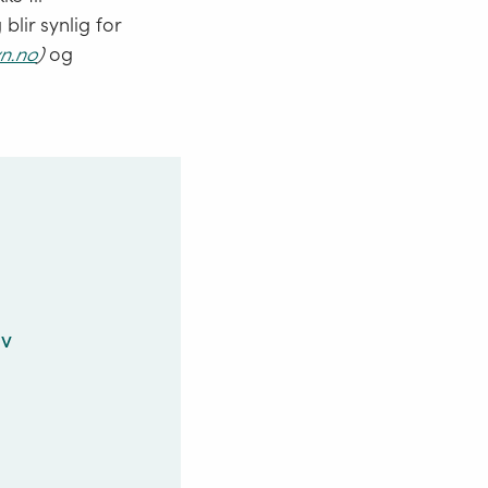
blir synlig for
n.no
)
og
av