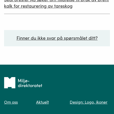
19.06.2026
kalk for restaurering av tareskog
Finner du ikke svar på spørsmålet ditt?
Ditt spørsmål*
Tilbake
til
Om oss
Aktuelt
Design: Logo, ikoner
forsiden
Spør oss