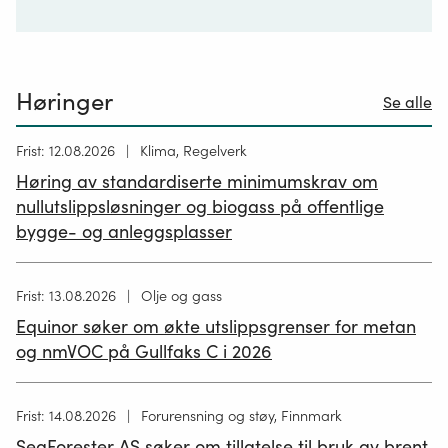
Høringer
Se alle
Høring
Frist: 12.08.2026
Klima, Regelverk
publisert
Høring av standardiserte minimumskrav om
12.05.2026
nullutslippsløsninger og biogass på offentlige
bygge- og anleggsplasser
Høring
Frist: 13.08.2026
Olje og gass
publisert
Equinor søker om økte utslippsgrenser for metan
02.07.2026
og nmVOC på Gullfaks C i 2026
Høring
Frist: 14.08.2026
Forurensning og støy, Finnmark
publisert
SeaForester AS søker om tillatelse til bruk av brent