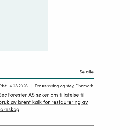
Se alle
Høring
Frist: 14.08.2026
Forurensning og støy, Finnmark
ublisert
SeaForester AS søker om tillatelse til
19.06.2026
bruk av brent kalk for restaurering av
tareskog