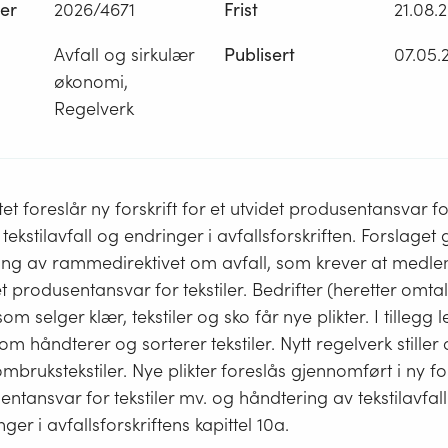
er
2026/4671
Frist
21.08.
Avfall og sirkulær
Publisert
07.05.
økonomi,
Regelverk
et foreslår ny forskrift for et utvidet produsentansvar for
tekstilavfall og endringer i avfallsforskriften. Forslage
ring av rammedirektivet om avfall, som krever at medl
et produsentansvar for tekstiler. Bedrifter (heretter omta
m selger klær, tekstiler og sko får nye plikter. I tillegg
som håndterer og sorterer tekstiler. Nytt regelverk stille
ombrukstekstiler. Nye plikter foreslås gjennomført i ny fo
ntansvar for tekstiler mv. og håndtering av tekstilavfall. 
ger i avfallsforskriftens kapittel 10a.