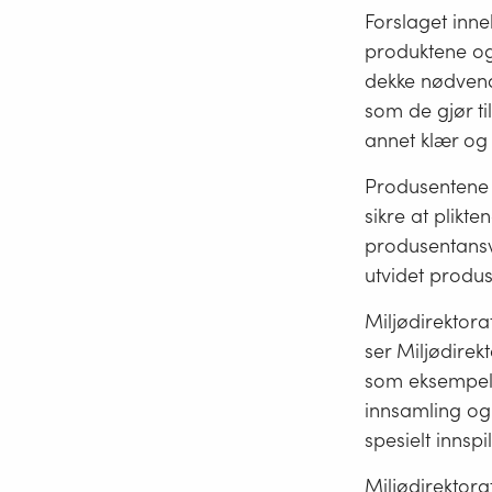
Forslaget inne
produktene og
dekke nødvendi
som de gjør ti
annet klær og 
Produsentene 
sikre at plikte
produsentansv
utvidet produ
Miljødirektora
ser Miljødirekt
som eksempelv
innsamling og 
spesielt innspi
Miljødirektor