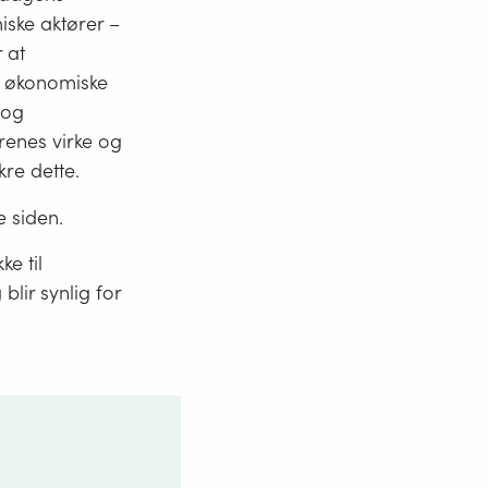
iske aktører –
 at
 økonomiske
 og
renes virke og
kre dette.
 siden.
ke til
blir synlig for