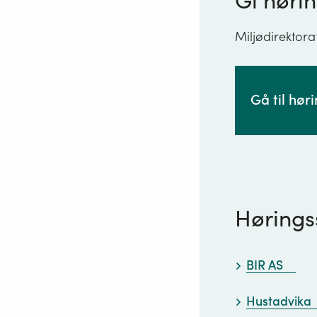
Gi hørin
Miljødirektora
Gå til hør
Hørings
BIR AS
Hustadvika