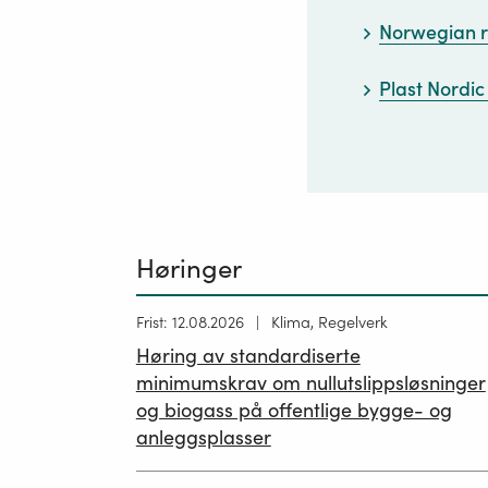
Norwegian re
Plast Nordic
Høringer
Høring
Frist: 12.08.2026
Klima, Regelverk
publisert
Høring av standardiserte
12.05.2026
minimumskrav om nullutslippsløsninger
og biogass på offentlige bygge- og
anleggsplasser