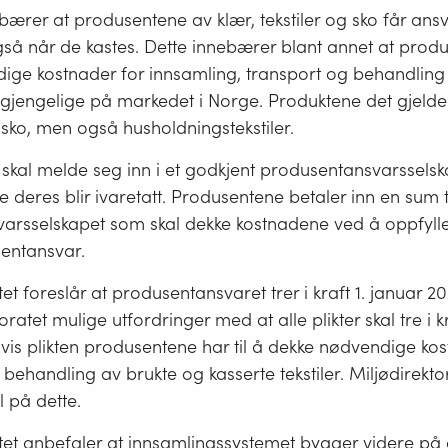
bærer at produsentene av klær, tekstiler og sko får ansv
så når de kastes. Dette innebærer blant annet at produ
ge kostnader for innsamling, transport og behandling a
lgjengelige på markedet i Norge. Produktene det gjelder
sko, men også husholdningstekstiler.
skal melde seg inn i et godkjent produsentansvarsselsk
ne deres blir ivaretatt. Produsentene betaler inn en sum t
arsselskapet som skal dekke kostnadene ved å oppfylle 
sentansvar.
tet foreslår at produsentansvaret trer i kraft 1. januar 2
oratet mulige utfordringer med at alle plikter skal tre i k
is plikten produsentene har til å dekke nødvendige kos
behandling av brukte og kasserte tekstiler. Miljødirekto
ll på dette.
atet anbefaler at innsamlingssystemet bygger videre p