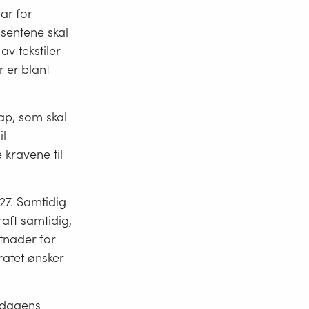
ar for
sentene skal
v tekstiler
 er blant
ap, som skal
il
kravene til
027. Samtidig
raft samtidig,
tnader for
ratet ønsker
å dagens