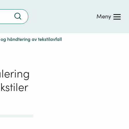
Trykk
Meny
for
å
søke
r og håndtering av tekstilavfall
ulering
stiler