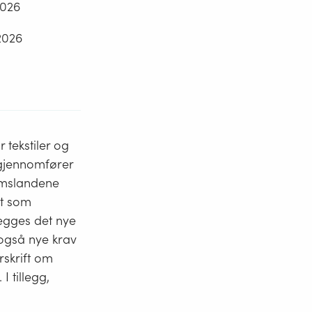
2026
2026
 tekstiler og
t gjennomfører
emslandene
lt som
 legges det nye
r også nye krav
rskrift om
I tillegg,