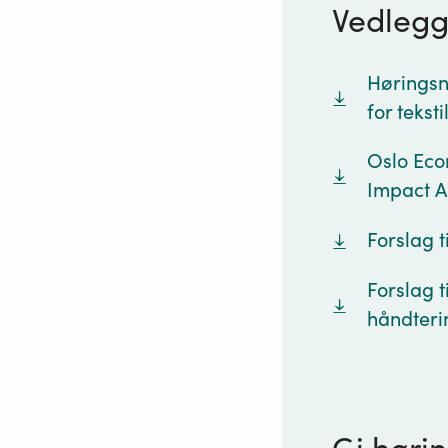
Vedleg
Høringsno
for tekst
Oslo Eco
Impact A
Forslag t
Forslag t
håndterin