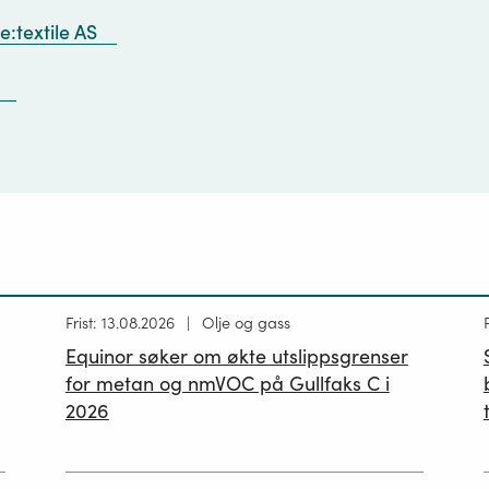
:textile AS
Høring
Frist: 13.08.2026
Olje og gass
publisert
p
Equinor søker om økte utslippsgrenser
02.07.2026
for metan og nmVOC på Gullfaks C i
2026