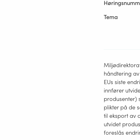
Høringsnumm
Tema
Miljødirektorat
håndtering av 
EUs siste end
innfører utvid
produsenter) so
plikter på de 
til eksport av 
utvidet produse
foreslås endrin