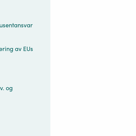
odusentansvar
ering av EUs
v. og