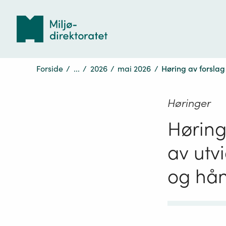
Tilbake
til
forsiden
Forside
/
...
/
2026
/
mai 2026
/
Høring av forslag 
Høringer
Høring 
av utvi
og hånd