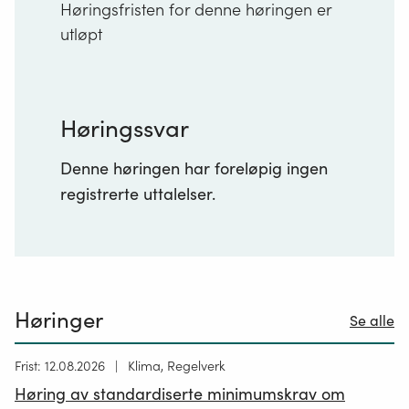
Høringsfristen for denne høringen er
utløpt
Høringssvar
Denne høringen har foreløpig ingen
registrerte uttalelser.
Høringer
Se alle
Høring
Frist: 12.08.2026
Klima, Regelverk
publisert
Høring av standardiserte minimumskrav om
12.05.2026