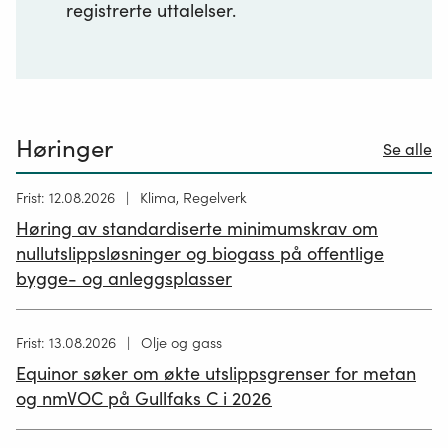
registrerte uttalelser.
Høringer
Se alle
Høring
Frist: 12.08.2026
Klima, Regelverk
publisert
Høring av standardiserte minimumskrav om
12.05.2026
nullutslippsløsninger og biogass på offentlige
bygge- og anleggsplasser
Høring
Frist: 13.08.2026
Olje og gass
publisert
Equinor søker om økte utslippsgrenser for metan
02.07.2026
og nmVOC på Gullfaks C i 2026