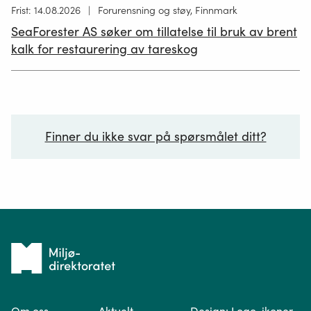
Høring
Frist: 14.08.2026
Forurensning og støy, Finnmark
publisert
SeaForester AS søker om tillatelse til bruk av brent
19.06.2026
kalk for restaurering av tareskog
Finner du ikke svar på spørsmålet ditt?
Ditt spørsmål*
Tilbake
til
Om oss
Aktuelt
Design: Logo, ikoner