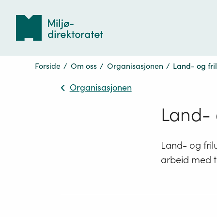
Tilbake
til
forsiden
Forside
/
Om oss
/
Organisasjonen
/
Land- og fri
Organisasjonen
Land- 
Land- og fril
arbeid med tr