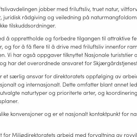
tslivavdelingen jobber med friluftsliv, truet natur, viltfor
 juridisk rådgiving og veiledning på naturmangfoldom
ekke tilskuddsordninger.
d å opprettholde og forbedre tilgangen til attraktive f
r, og for å få flere til å drive med friluftsliv innenfor 
n. Vi har også oppgaver tilknyttet Nasjonale turiststier 
 og har det overordnede ansvaret for Skjærgårdstjenes
 et særlig ansvar for direktoratets oppfølging av arbei
jonalt og internasjonalt. Dette omfatter blant annet le
tvalgte naturtyper og prioriterte arter, og koordinerin
planer.
ulike konvensjoner og er et nasjonalt kontaktpunkt for n
t for Miljødirektoratets arbeid med forvaltning av rovvil