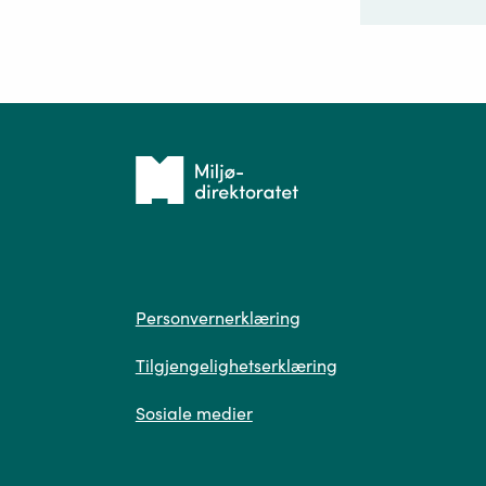
Ditt sp
Tilbake
til
forsiden
Spør
Personvern
Personvernerklæring
Tilgjengelighetserklæring
Sosiale medier