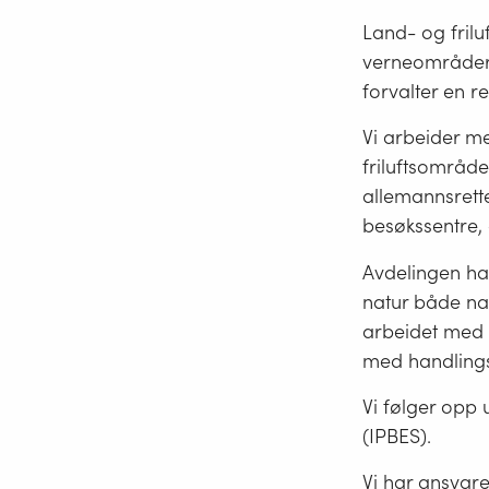
Land- og friluf
verneområder,
forvalter en r
Vi arbeider me
friluftsområde
allemannsrette
besøkssentre,
Avdelingen har
natur både nas
arbeidet med u
med handlings
Vi følger opp 
(IPBES).
Vi har ansvare