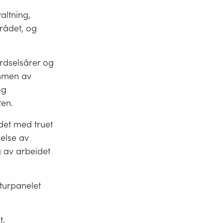
valtning,
rådet, og
erdselsårer og
rammen av
og
ten.
det med truet
delse av
g av arbeidet
aturpanelet
t,