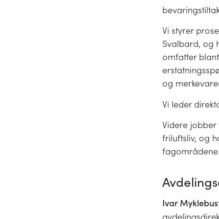
bevaringstiltak
Vi styrer pros
Svalbard, og 
omfatter blan
erstatningsspø
og merkevaren
Vi leder dire
Videre jobber
friluftsliv, og
fagområdene
Avdelings
Ivar Myklebus
avdelingsdire