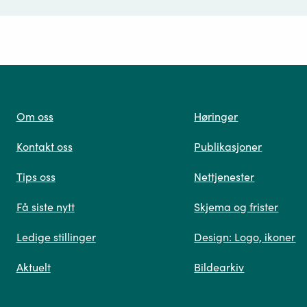
ørsmål*
Om oss
Høringer
Kontakt oss
Publikasjoner
 oss
Tips oss
Nettjenester
Få siste nytt
Skjema og frister
Ledige stillinger
Design: Logo, ikoner
Når du skriver spørsmålet ditt, gjør vi et søk og viser
Aktuelt
Bildearkiv
deg vår mest relevante informasjon.