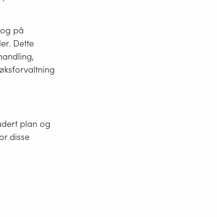
 og på
er. Dette
handling,
søksforvaltning
udert plan og
for disse