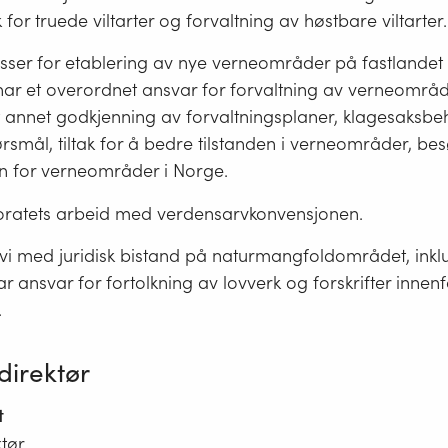
 for truede viltarter og forvaltning av høstbare viltarter.
esser for etablering av nye verneområder på fastlandet
har et overordnet ansvar for forvaltning av verneområd
t annet godkjenning av forvaltningsplaner, klagesaksbe
rsmål, tiltak for å bedre tilstanden i verneområder, be
 for verneområder i Norge.
ktoratets arbeid med verdensarvkonvensjonen.
 vi med juridisk bistand på naturmangfoldområdet, inkl
 har ansvar for fortolkning av lovverk og forskrifter innen
.
direktør
t
ktør