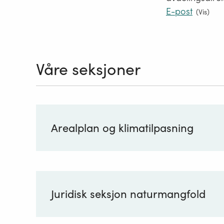
E-post
(
Vis
)
Våre seksjoner
Arealplan og klimatilpasning
Juridisk seksjon naturmangfold