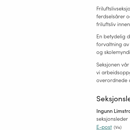
Friluftslivsek
ferdselsårer o
friluftsliv in
En betydelig d
forvaltning av
og skolemyndi
Seksjonen vår 
vi arbeidsoppg
overordnede a
Seksjonsl
Ingunn Limstr
seksjonsleder
E-post
(
Vis
)