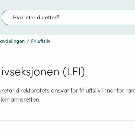
Søk
ivavdelingen
/
Friluftsliv
slivseksjonen (LFI)
retar direktoratets ansvar for friluftsliv innenfor 
llemannsretten.