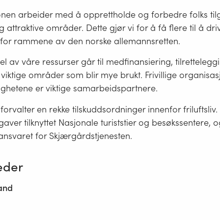
sjonen arbeider med å opprettholde og forbedre folks tilg
g attraktive områder. Dette gjør vi for å få flere til å d
nenfor rammene av den norske allemannsretten.
el av våre ressurser går til medfinansiering, tilrettelegg
 viktige områder som blir mye brukt. Frivillige organisas
ghetene er viktige samarbeidspartnere.
forvalter en rekke tilskuddsordninger innenfor friluftsliv
aver tilknyttet Nasjonale turiststier og besøkssentere, o
nsvaret for Skjærgårdstjenesten.
eder
and