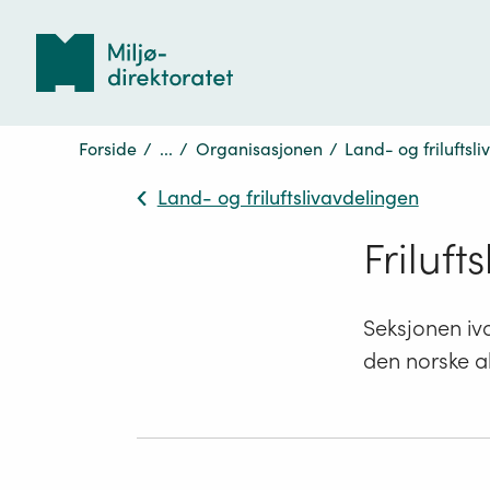
Tilbake
til
forsiden
Forside
/
...
/
Organisasjonen
/
Land- og friluftsl
Land- og friluftslivavdelingen
Friluft
Seksjonen iva
den norske a