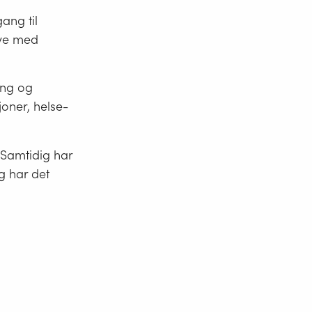
ang til
rive med
ing og
joner, helse-
. Samtidig har
g har det