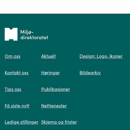
Ditt spørsmål*
Tilbake
til
Om oss
Aktuelt
Design: Logo, ikoner
forsiden
Spør oss
Kontakt oss
Høringer
Bildearkiv
Når du skriver spørsmålet ditt, gjør vi et
Tips oss
Publikasjoner
søk og viser deg vår mest relevante
informasjon.
Få siste nytt
Nettjenester
Ledige stillinger
Skjema og frister