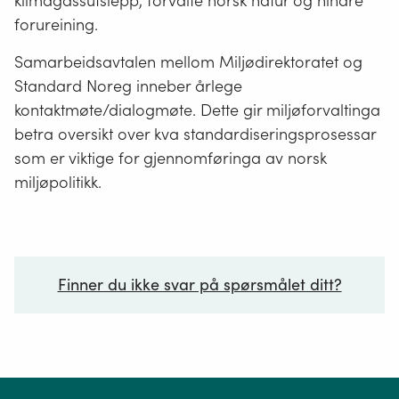
klimagassutslepp, forvalte norsk natur og hindre
forureining.
Samarbeidsavtalen mellom Miljødirektoratet og
Standard Noreg inneber årlege
kontaktmøte/dialogmøte. Dette gir miljøforvaltinga
betra oversikt over kva standardiseringsprosessar
som er viktige for gjennomføringa av norsk
miljøpolitikk.
Finner du ikke svar på spørsmålet ditt?
Ditt spørsmål*