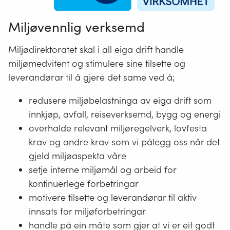
Miljøvennlig verksemd
Miljødirektoratet skal i all eiga drift handle
miljømedvitent og stimulere sine tilsette og
leverandørar til å gjere det same ved å;
redusere miljøbelastninga av eiga drift som
innkjøp, avfall, reiseverksemd, bygg og energi
overhalde relevant miljøregelverk, lovfesta
krav og andre krav som vi pålegg oss når det
gjeld miljøaspekta våre
setje interne miljømål og arbeid for
kontinuerlege forbetringar
motivere tilsette og leverandørar til aktiv
innsats for miljøforbetringar
handle på ein måte som gjer at vi er eit godt