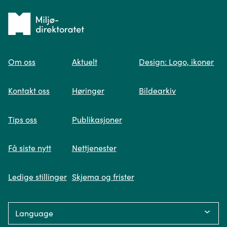
Tilbake
til
Om oss
Aktuelt
Design: Logo, ikoner
forsiden
Spør oss
Kontakt oss
Høringer
Bildearkiv
Når du skriver spørsmålet ditt, gjør vi et
Tips oss
Publikasjoner
søk og viser deg vår mest relevante
informasjon.
Få siste nytt
Nettjenester
Ledige stillinger
Skjema og frister
Fikk du ikke svar på spørsmålet ditt?
Language:
Trykk på knappen under og fyll inn