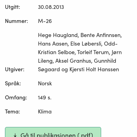
Utgitt
:
30.08.2013
Nummer
:
M-26
Hege Haugland, Bente Anfinnsen,
Hans Aasen, Else Løbersli, Odd-
Kristian Selboe, Torleif Terum, Jørn
Lileng, Aksel Granhus, Gunnhild
Utgiver
:
Søgaard og Kjersti Holt Hanssen
Språk
:
Norsk
Omfang
:
149 s.
Tema
:
Klima
Gå til publikasjonen (.pdf)