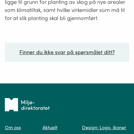
ligge til grunn for planting av skog på nye arealer
som klimatiltak, samt hvilke virkemidler som må til
for at slik planting skal bli gjennomført.
Finner du ikke svar på spørsmålet ditt?
Ditt spørsmål*
Tilbake
til
Om oss
Aktuelt
Design: Logo, ikoner
forsiden
Spør oss