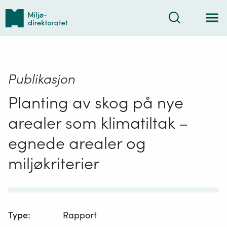
Tilbake
Søk
til
forsiden
Publikasjon
Planting av skog på nye
arealer som klimatiltak –
egnede arealer og
miljøkriterier
Type
:
Rapport